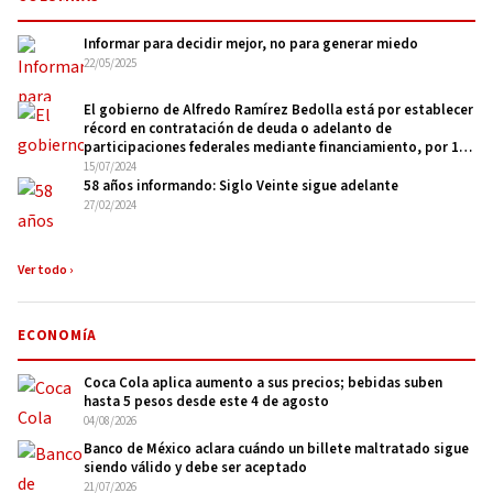
Informar para decidir mejor, no para generar miedo
22/05/2025
El gobierno de Alfredo Ramírez Bedolla está por establecer
récord en contratación de deuda o adelanto de
participaciones federales mediante financiamiento, por 13
mil 730 millones de pesos
15/07/2024
58 años informando: Siglo Veinte sigue adelante
27/02/2024
Ver todo ›
ECONOMíA
Coca Cola aplica aumento a sus precios; bebidas suben
hasta 5 pesos desde este 4 de agosto
04/08/2026
Banco de México aclara cuándo un billete maltratado sigue
siendo válido y debe ser aceptado
21/07/2026