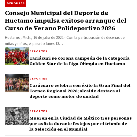
DEPORTES
Consejo Municipal del Deporte de
Huetamo impulsa exitoso arranque del
Curso de Verano Polideportivo 2026
Huetamo, Mich., 16 de julio de 2026.- Con la participación de decenas de
niñas y niños, el pasado lunes 13…
DEPORTES
Tariácuri se corona campeón de la categoría
Golden Star de la Liga Olimpia en Huetamo
DEPORTES
Carácuaro celebra con éxito la Gran Final del
Torneo Regional 2026; alcalde destaca al
deporte como motor de unidad
DEPORTES
Mueren en la Ciudad de México tres personas
por asfixia durante festejos por el triunfo de
la Selección en el Mundial