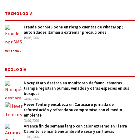
TECNOLOGíA
Fraude por SMS pone en riesgo cuentas de WhatsApp;
autoridades llaman a extremar precauciones
19/06/2026
Ver todo ›
ECOLOGíA
Nocupétaro destaca en monitoreo de fauna; cámaras
trampa registran pumas, venados y otras especies en sus
bosques
24/07/2026
Hever Tentory encabeza en Carácuaro jornada de
reforestación y refrenda su compromiso con el medio
ambiente
08/07/2026
Arranca fin de semana largo con calor extremo en Tierra
Caliente; se mantiene ambiente seco y sin lluvias
01/05/2026