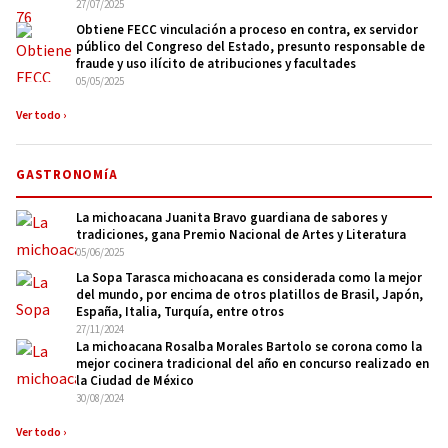
27/07/2025
Obtiene FECC vinculación a proceso en contra, ex servidor
público del Congreso del Estado, presunto responsable de
fraude y uso ilícito de atribuciones y facultades
05/05/2025
Ver todo ›
GASTRONOMíA
La michoacana Juanita Bravo guardiana de sabores y
tradiciones, gana Premio Nacional de Artes y Literatura
05/06/2025
La Sopa Tarasca michoacana es considerada como la mejor
del mundo, por encima de otros platillos de Brasil, Japón,
España, Italia, Turquía, entre otros
27/11/2024
La michoacana Rosalba Morales Bartolo se corona como la
mejor cocinera tradicional del año en concurso realizado en
la Ciudad de México
30/08/2024
Ver todo ›