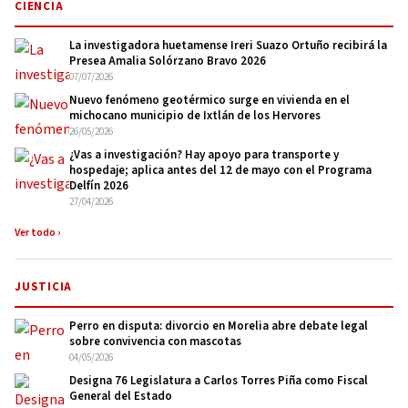
CIENCIA
La investigadora huetamense Ireri Suazo Ortuño recibirá la
Presea Amalia Solórzano Bravo 2026
07/07/2026
Nuevo fenómeno geotérmico surge en vivienda en el
michocano municipio de Ixtlán de los Hervores
26/05/2026
¿Vas a investigación? Hay apoyo para transporte y
hospedaje; aplica antes del 12 de mayo con el Programa
Delfín 2026
27/04/2026
Ver todo ›
JUSTICIA
Perro en disputa: divorcio en Morelia abre debate legal
sobre convivencia con mascotas
04/05/2026
Designa 76 Legislatura a Carlos Torres Piña como Fiscal
General del Estado