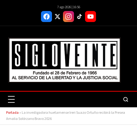
7 ago 2026 | 16:56
Portada
»
La investigadora huetamense Ireri Suazo Ortuño recibirá la Presea
Amalia Solórzano Bravo 2026