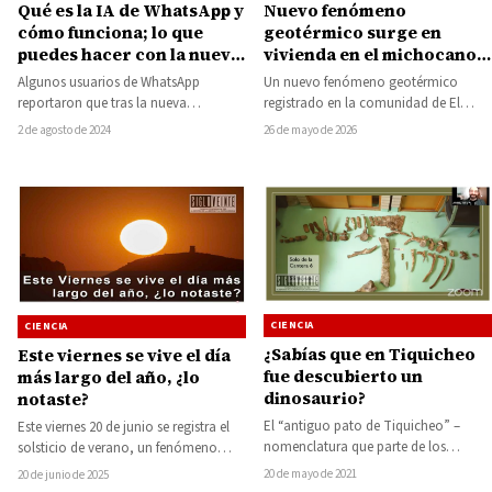
Qué es la IA de WhatsApp y
Nuevo fenómeno
cómo funciona; lo que
geotérmico surge en
puedes hacer con la nueva
vivienda en el michocano
herramienta de Meta
municipio de Ixtlán de los
Algunos usuarios de WhatsApp
Un nuevo fenómeno geotérmico
Hervores
reportaron que tras la nueva
registrado en la comunidad de El
actualización se añadió a la
Salitre generó preocupación entre
2 de agosto de 2024
26 de mayo de 2026
aplicación una nueva funcionalidad,
habitantes del municipio de…
…
CIENCIA
CIENCIA
¿Sabías que en Tiquicheo
Este viernes se vive el día
fue descubierto un
más largo del año, ¿lo
dinosaurio?
notaste?
El “antiguo pato de Tiquicheo” –
Este viernes 20 de junio se registra el
nomenclatura que parte de los
solsticio de verano, un fenómeno
vocablos nahuas: huehue (antiguo) y
astronómico que marca el día…
20 de mayo de 2021
20 de junio de 2025
canauhtli (pato), y…