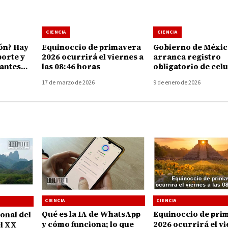
CIENCIA
CIENCIA
ión? Hay
Equinoccio de primavera
Gobierno de Méxi
porte y
2026 ocurrirá el viernes a
arranca registro
 antes
las 08:46 horas
obligatorio de celu
n el
quien no se inscri
17 de marzo de 2026
9 de enero de 2026
2026
podría quedarse
incomunicado
CIENCIA
CIENCIA
Qué es la IA de WhatsApp
Equinoccio de pri
onal del
y cómo funciona; lo que
2026 ocurrirá el vi
el XX