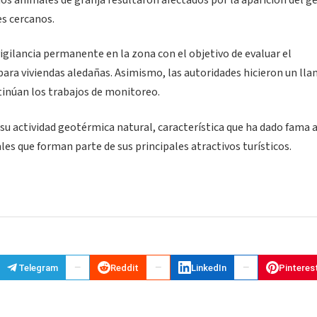
s animales de granja resultaron afectados por la aparición del géi
s cercanos.
gilancia permanente en la zona con el objetivo de evaluar el
ra viviendas aledañas. Asimismo, las autoridades hicieron un ll
ntinúan los trabajos de monitoreo.
 su actividad geotérmica natural, característica que ha dado fama a
les que forman parte de sus principales atractivos turísticos.
Telegram
Reddit
LinkedIn
Pinteres