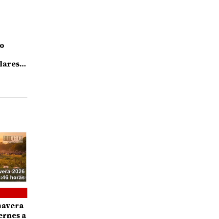
co
lares;
ba
mavera
ernes a