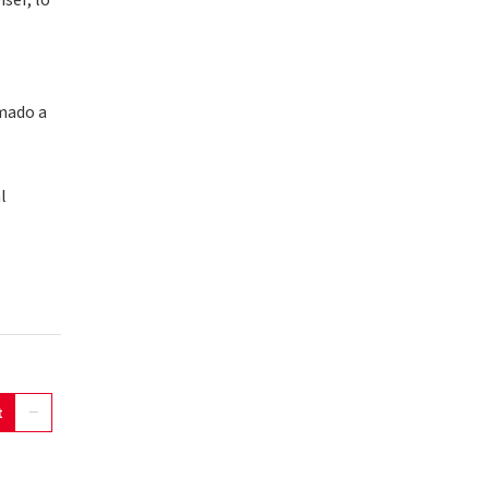
ser, lo
amado a
l
t