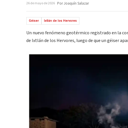
26 de mayo de 2026
Por Joaquín Salazar
Géiser
Ixtlán de los Hervores
Un nuevo fenómeno geotérmico registrado en la com
de Ixtlán de los Hervores, luego de que un géiser apa