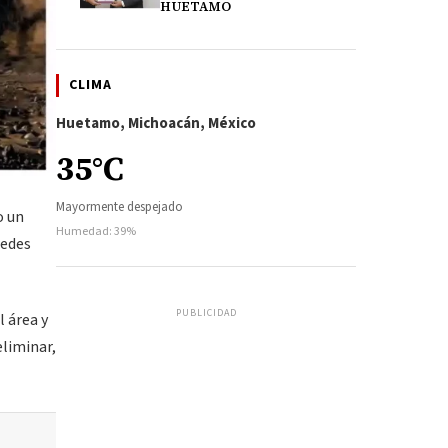
HUETAMO
CLIMA
Huetamo, Michoacán, México
35°C
Mayormente despejado
o un
Humedad: 39%
redes
PUBLICIDAD
l área y
eliminar,