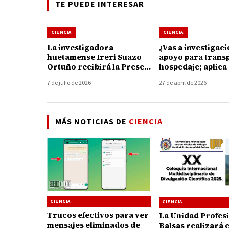
TE PUEDE INTERESAR
CIENCIA
CIENCIA
La investigadora
¿Vas a investigac
huetamense Ireri Suazo
apoyo para trans
Ortuño recibirá la Presea
hospedaje; aplica
Amalia Solórzano Bravo
del 12 de mayo co
7 de julio de 2026
27 de abril de 2026
2026
Programa Delfín 
MÁS NOTICIAS DE
CIENCIA
CIENCIA
CIENCIA
Trucos efectivos para ver
La Unidad Profesi
mensajes eliminados de
Balsas realizará 