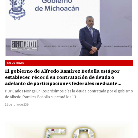
COLUMNAS
El gobierno de Alfredo Ramírez Bedolla está por
establecer récord en contratación de deuda o
adelanto de participaciones federales mediante
financiamiento, por 13 mil 730 millones de pesos
POr Carlos Monge En los próximos días la deuda contratada por el gobierno
de Alfredo Ramírez Bedolla superará los 13…
15 de julio de 2024