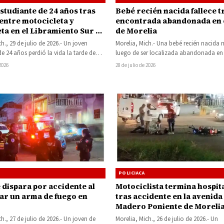
studiante de 24 años tras
Bebé recién nacida fallece t
entre motocicleta y
encontrada abandonada en 
ta en el Libramiento Sur de
de Morelia
h., 29 de julio de 2026.- Un joven
Morelia, Mich.- Una bebé recién nacida 
de 24 años perdió la vida la tarde de
luego de ser localizada abandonada en 
pública de la colonia Ciudad…
 2026
28 de julio de 2026
POLICIACA
 dispara por accidente al
Motociclista termina hospit
ar un arma de fuego en
tras accidente en la avenida
Madero Poniente de Moreli
h., 27 de julio de 2026.- Un joven de
Morelia, Mich., 26 de julio de 2026.- Un