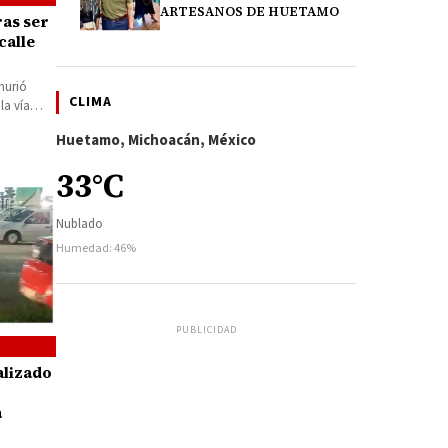
ARTESANOS DE HUETAMO
ras ser
calle
murió
CLIMA
la vía
Huetamo, Michoacán, México
33°C
Nublado
Humedad: 46%
PUBLICIDAD
alizado
a