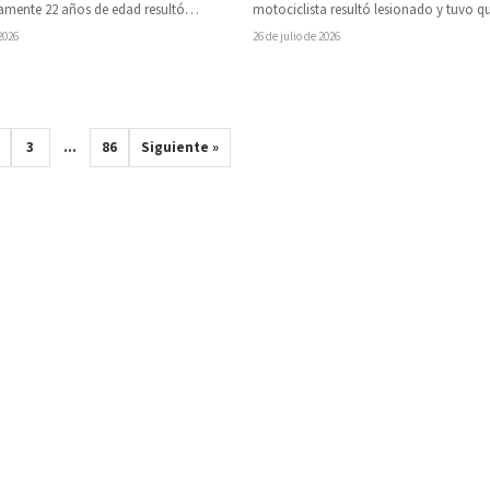
mente 22 años de edad resultó
motociclista resultó lesionado y tuvo qu
por un impacto…
trasladado a un hospital luego…
 2026
26 de julio de 2026
3
…
86
Siguiente »