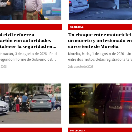
GENERAL
 civil refuerza
Un choque entre motociclet
ación con autoridades
un muerto y un lesionado en
talecer la seguridad en
suroriente de Morelia
choacán, 3 de agosto de 2026.- En el
Morelia, Mich., 1 de agosto de 2026.- Un
Segundo Informe de Gobierno del
entre dos motocicletas registrado la ta
onso Martínez Alcázar,…
de este sábado en la…
 2026
2 de agosto de 2026
POLICIACA