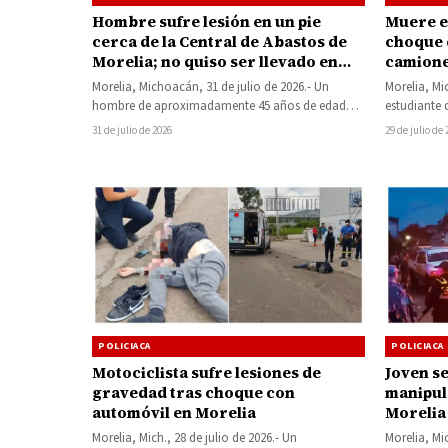
Hombre sufre lesión en un pie
Muere e
cerca de la Central de Abastos de
choque 
Morelia; no quiso ser llevado en
camione
ambulancia
Morelia
Morelia, Michoacán, 31 de julio de 2026.- Un
Morelia, Mic
hombre de aproximadamente 45 años de edad
estudiante 
resultó lesionado en el pie…
este…
31 de julio de 2026
29 de julio de
POLICIACA
POLICIACA
Motociclista sufre lesiones de
Joven se
gravedad tras choque con
manipul
automóvil en Morelia
Morelia
Morelia, Mich., 28 de julio de 2026.- Un
Morelia, Mic