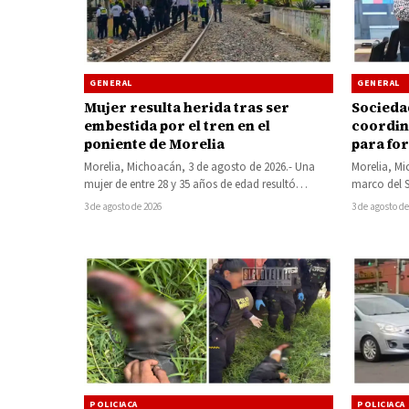
GENERAL
GENERAL
Mujer resulta herida tras ser
Sociedad
embestida por el tren en el
coordin
poniente de Morelia
para for
Morelia
Morelia, Michoacán, 3 de agosto de 2026.- Una
Morelia, Mi
mujer de entre 28 y 35 años de edad resultó
marco del 
lesionada la…
alcalde Alf
3 de agosto de 2026
3 de agosto de
POLICIACA
POLICIACA