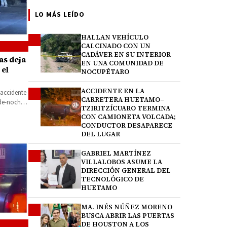
LO MÁS LEÍDO
HALLAN VEHÍCULO
1
CALCINADO CON UN
CADÁVER EN SU INTERIOR
as deja
EN UNA COMUNIDAD DE
 el
NOCUPÉTARO
ACCIDENTE EN LA
2
 accidente
CARRETERA HUETAMO–
rde-noche
TZIRITZÍCUARO TERMINA
CON CAMIONETA VOLCADA;
CONDUCTOR DESAPARECE
DEL LUGAR
GABRIEL MARTÍNEZ
3
VILLALOBOS ASUME LA
DIRECCIÓN GENERAL DEL
TECNOLÓGICO DE
HUETAMO
MA. INÉS NÚÑEZ MORENO
4
BUSCA ABRIR LAS PUERTAS
DE HOUSTON A LOS