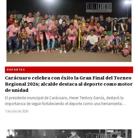
DEPORTES
Carácuaro celebra con éxito la Gran Final del Torneo
Regional 2026; alcalde destaca al deporte como motor
de unidad
El presidente municipal de Carácuaro, Hever Tentory García, destacó la
importancia de seguir fortaleciendo el deporte como una herramienta
para…
7 de julio de 2026