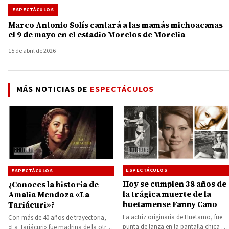
ESPECTÁCULOS
Marco Antonio Solís cantará a las mamás michoacanas
el 9 de mayo en el estadio Morelos de Morelia
15 de abril de 2026
MÁS NOTICIAS DE
ESPECTÁCULOS
ESPECTÁCULOS
ESPECTÁCULOS
Hoy se cumplen 38 años de
¿Conoces la historia de
la trágica muerte de la
Amalia Mendoza «La
huetamense Fanny Cano
Tariácuri»?
La actriz originaria de Huetamo, fue
Con más de 40 años de trayectoria,
punta de lanza en la pantalla chica a
«La Tariácuri» fue madrina de la otra