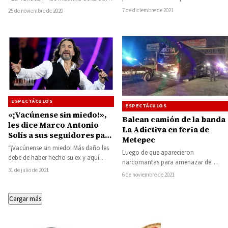
través de las telenovelas…
famosa intérprete Chayito Valdez…
7 de diciembre de 2021
25 de noviembre de 2020
ESPECTÁCULOS
ESPECTÁCULOS
«¡Vacúnense sin miedo!»,
Balean camión de la banda
les dice Marco Antonio
La Adictiva en feria de
Solís a sus seguidores para
Metepec
que se vacunen contra el
“¡Vacúnense sin miedo! Más daño les
Luego de que aparecieron
COVID-19
debe de haber hecho su ex y aquí
narcomantas para amenazar de
andan todos muy vivos.…
31 de julio de 2021
muerte a los artistas que se iban a
6 de noviembre de 2021
presentar en…
Cargar más