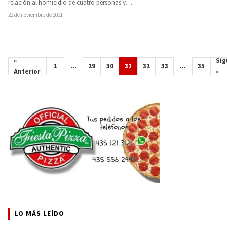
relación al homicidio de cuatro personas y…
22 de noviembre de 2021
«
Sig
1
…
29
30
31
32
33
…
35
Anterior
»
LO MÁS LEÍDO