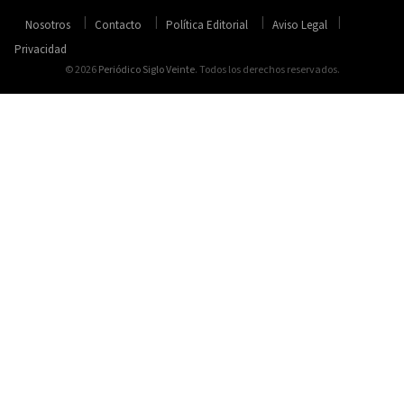
Nosotros
Contacto
Política Editorial
Aviso Legal
Privacidad
© 2026
Periódico Siglo Veinte
. Todos los derechos reservados.