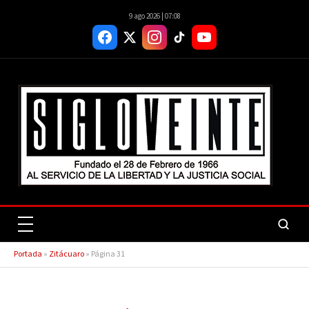
9 ago 2026 | 07:08
Portada
»
Zitácuaro
»
Página 31