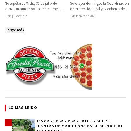
de Nocupétaro
clandestinos de Huetamo
Nocupétaro, Mich., 30 de julio de
Solo ayer domingo, la Coordinación
2026.- Un automóvil completamente
de Protección Civil y Bomberos de
incendiado, con el cuerpo calcinado
Huetamo, sofocaron al menos 7
31 de julio de 2026
1 de febrero de 2021
de una persona…
incendios por…
Cargar más
LO MÁS LEÍDO
DESMANTELAN PLANTÍO CON MIL 600
1
PLANTAS DE MARIHUANA EN EL MUNICIPIO
DE HUETAMO