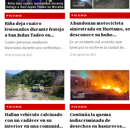
POLICIACA
POLICIACA
Abandonan motocicleta
Riña deja cuatro
siniestrada en Huetamo, se
lesionados durante festejo
desconoce su hubo
a San Judas Tadeo en
lesionados
Morelia
En un incidente vial ocurrido ayer
Cuatro personas resultaron
lunes por la noche en la ciudad de
lesionadas durante una confrontación
Huetamo, se reportó la…
registrada la noche del martes en el
22 de agosto de 2023
29 de octubre de 2025
marco de una celebración…
POLICIACA
POLICIACA
Hallan vehículo calcinado
Continúa la quema
con un cadáver en su
indiscriminada de
interior en una comunidad
desechos en basureros