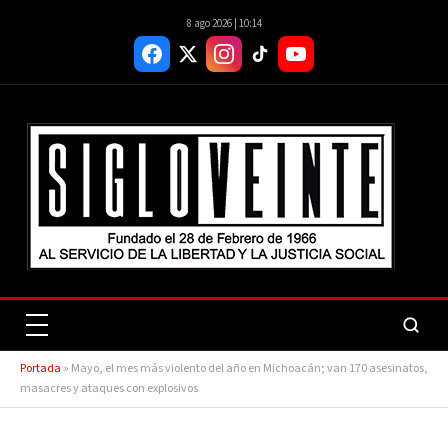
8 ago 2026 | 10:14
Portada
»
Mayo, el mes más violento del año en Michoacán; van 170 asesinatos,
masacres y ataques con explosivos