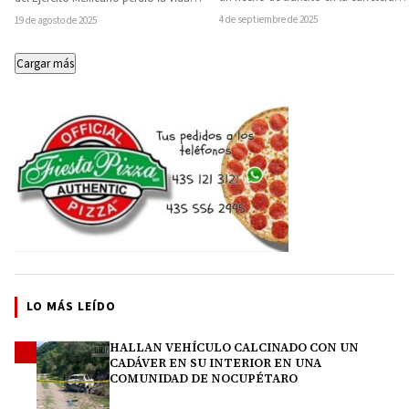
federal Huetamo–Ciudad Altamirano,
luego de resultar gravemente herido…
4 de septiembre de 2025
19 de agosto de 2025
a…
Cargar más
LO MÁS LEÍDO
HALLAN VEHÍCULO CALCINADO CON UN
1
CADÁVER EN SU INTERIOR EN UNA
COMUNIDAD DE NOCUPÉTARO