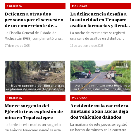
POLICIACA
POLICIACA
Detienen a otras dos
La delincuencia desafía a
personas por el secuestro
la autoridad en Uruapan;
de un comerciante de
asaltan farmacias y tienda
Huetamo; suman nueve el
de autoservicio este 16 de
La Fiscalía General del Estado de
La noche de este martes se registró
número de arrestados
septiembre
Michoacán (FGE) cumplimentó una
una serie de asaltos en distintos
orden de aprehensión en contra de
puntos de la zona Centro…
27 de mayo de 2025
17 de septiembre de 2025
Pedro “N”…
POLICIACA
POLICIACA
Accidente en la carretera
Muere sargento del
Huetamo a San Lucas deja
Ejército tras explosión de
dos vehículos dañados
mina en Tepalcatepec
La mañana de este jueves se registró
La tarde de este martes un sargento
un hecho de tránsito en la carretera
del Ejército Mexicano perdió la vida