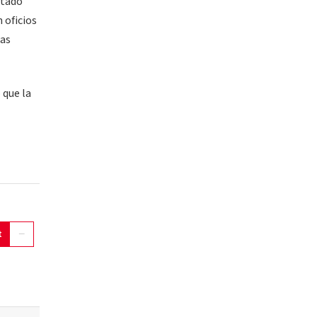
itado
 oficios
las
 que la
t