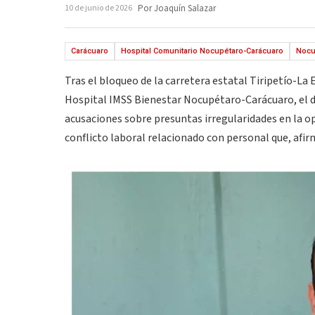
10 de junio de 2026
Por Joaquín Salazar
Carácuaro
Hospital Comunitario Nocupétaro-Carácuaro
Nocu
Tras el bloqueo de la carretera estatal Tiripetío-La 
Hospital IMSS Bienestar Nocupétaro-Carácuaro, el di
acusaciones sobre presuntas irregularidades en la o
conflicto laboral relacionado con personal que, afirm