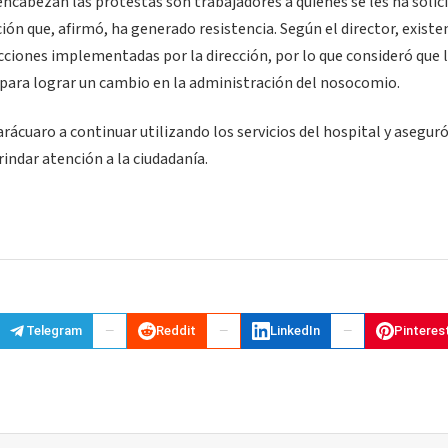
encabezan las protestas son trabajadores a quienes se les ha solic
ión que, afirmó, ha generado resistencia. Según el director, existen
ciones implementadas por la dirección, por lo que consideró que 
 para lograr un cambio en la administración del nosocomio.
rácuaro a continuar utilizando los servicios del hospital y aseguró
indar atención a la ciudadanía.
Telegram
Reddit
LinkedIn
Pinteres