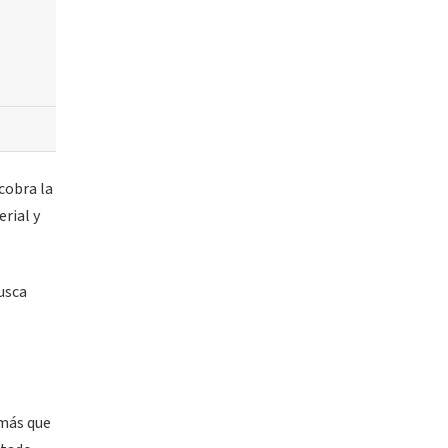
cobra la
rial y
usca
 más que