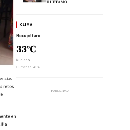
HUETAMO
CLIMA
Nocupétaro
33°C
Nublado
Humedad: 41%
iencias
os retos
PUBLICIDAD
de
mente en
illa