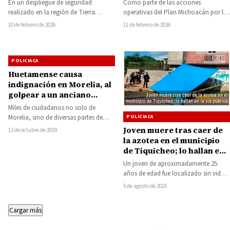
En un despliegue de seguridad
Como parte de las acciones
realizado en la región de Tierra
operativas del Plan Michoacán por la
Caliente, los elementos de la Guardia
Paz y la Justicia, elementos de las…
10 de febrero de 2026
11 de febrero de 2026
Nacional…
POLICIACA
Huetamense causa
indignación en Morelia, al
golpear a un anciano
vendedor de
Miles de ciudadanos no solo de
hamburguesas
Morelia, sino de diversas partes de
POLICIACA
Michoacán y otros Estados,
Joven muere tras caer de
12 de octubre de 2019
solicitaron justicia…
la azotea en el municipio
de Tiquicheo; lo hallan en
la vía pública
Un joven de aproximadamente 25
años de edad fue localizado sin vida
la mañana de este martes, en…
5 de agosto de 2025
Cargar más