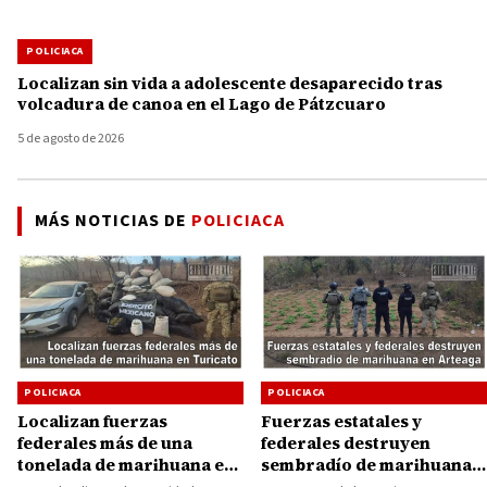
POLICIACA
Localizan sin vida a adolescente desaparecido tras
volcadura de canoa en el Lago de Pátzcuaro
5 de agosto de 2026
MÁS NOTICIAS DE
POLICIACA
POLICIACA
POLICIACA
Localizan fuerzas
Fuerzas estatales y
federales más de una
federales destruyen
tonelada de marihuana en
sembradío de marihuana
Turicato
en Arteaga