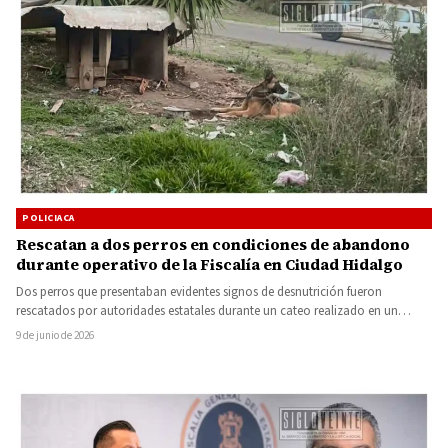
POLICIACA
Rescatan a dos perros en condiciones de abandono
durante operativo de la Fiscalía en Ciudad Hidalgo
Dos perros que presentaban evidentes signos de desnutrición fueron
rescatados por autoridades estatales durante un cateo realizado en un
domicilio…
9 de junio de 2026