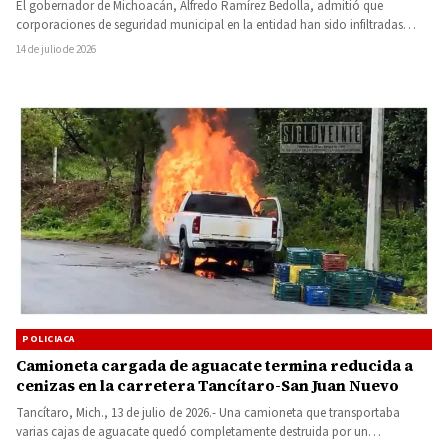
El gobernador de Michoacán, Alfredo Ramírez Bedolla, admitió que
corporaciones de seguridad municipal en la entidad han sido infiltradas
por…
14 de julio de 2026
POLICIACA
Camioneta cargada de aguacate termina reducida a
cenizas en la carretera Tancítaro-San Juan Nuevo
Tancítaro, Mich., 13 de julio de 2026.- Una camioneta que transportaba
varias cajas de aguacate quedó completamente destruida por un…