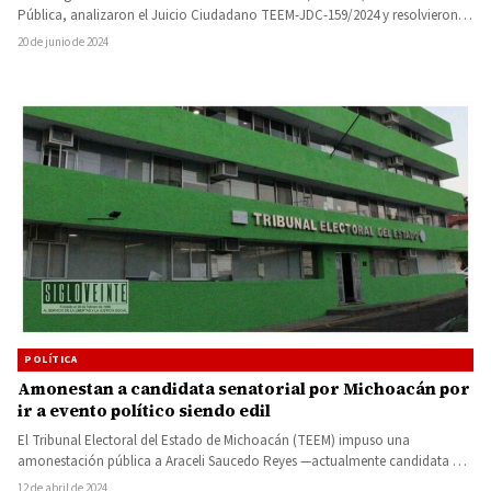
Pública, analizaron el Juicio Ciudadano TEEM-JDC-159/2024 y resolvieron
declarar fundados…
20 de junio de 2024
POLÍTICA
Amonestan a candidata senatorial por Michoacán por
ir a evento político siendo edil
El Tribunal Electoral del Estado de Michoacán (TEEM) impuso una
amonestación pública a Araceli Saucedo Reyes —actualmente candidata a
senadora…
12 de abril de 2024