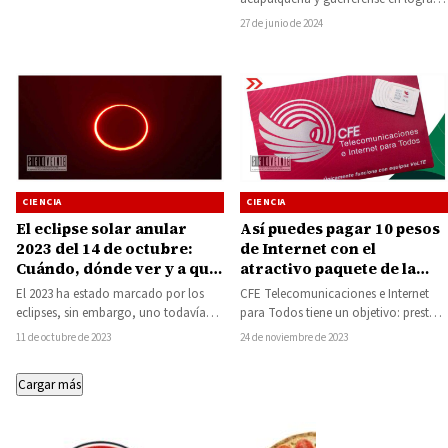
el lanzamiento de uno de sus
27 de junio de 2024
proyectos…
CIENCIA
CIENCIA
El eclipse solar anular
Así puedes pagar 10 pesos
2023 del 14 de octubre:
de Internet con el
Cuándo, dónde ver y a qué
atractivo paquete de la
hora en Michoacán
CFE
El 2023 ha estado marcado por los
CFE Telecomunicaciones e Internet
eclipses, sin embargo, uno todavía
para Todos tiene un objetivo: prestar
más inusual se sumará a los…
y proveer servicios de
11 de octubre de 2023
24 de noviembre de 2023
telecomunicaciones, sin fines de…
Cargar más