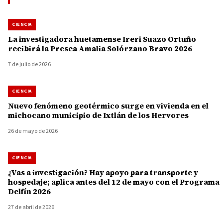
CIENCIA
La investigadora huetamense Ireri Suazo Ortuño
recibirá la Presea Amalia Solórzano Bravo 2026
7 de julio de 2026
CIENCIA
Nuevo fenómeno geotérmico surge en vivienda en el
michocano municipio de Ixtlán de los Hervores
26 de mayo de 2026
CIENCIA
¿Vas a investigación? Hay apoyo para transporte y
hospedaje; aplica antes del 12 de mayo con el Programa
Delfín 2026
27 de abril de 2026