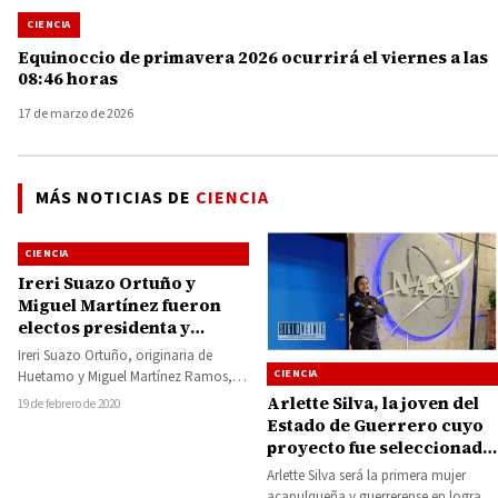
CIENCIA
Equinoccio de primavera 2026 ocurrirá el viernes a las
08:46 horas
17 de marzo de 2026
MÁS NOTICIAS DE
CIENCIA
CIENCIA
Ireri Suazo Ortuño y
Miguel Martínez fueron
electos presidenta y
vicepresidente de la
Ireri Suazo Ortuño, originaria de
Sociedad Mexicana de
CIENCIA
Huetamo y Miguel Martínez Ramos,
Ecología
reconocidos científicos e
Arlette Silva, la joven del
19 de febrero de 2020
investigadores de la UMSNH y…
Estado de Guerrero cuyo
proyecto fue seleccionado
para una misión espacial
Arlette Silva será la primera mujer
de la NASA
acapulqueña y guerrerense en lograr