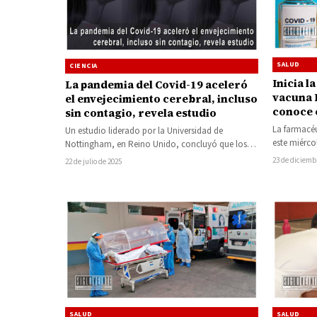
SALUD
CIENCIA
Inicia l
La pandemia del Covid-19 aceleró
vacuna P
el envejecimiento cerebral, incluso
conoce e
sin contagio, revela estudio
donde p
La farmacéu
Un estudio liderado por la Universidad de
este miérco
Nottingham, en Reino Unido, concluyó que los
produce es
cerebros de las personas envejecieron más…
23 de diciemb
22 de julio de 2025
SALUD
SALUD