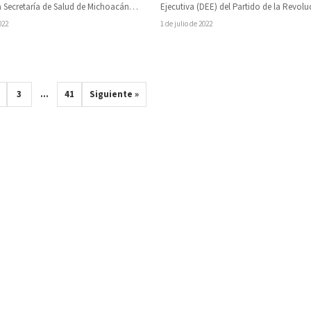
Ejecutiva (DEE) del Partido de la Revolu
a Secretaría de Salud de Michoacán
Democrática (PRD), señalaron la urge
 un llamado…
1 de julio de 2022
022
3
…
41
Siguiente »