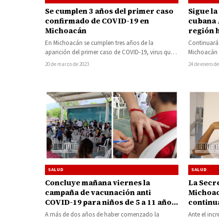
Sigue la
Se cumplen 3 años del primer caso
cubana 
confirmado de COVID-19 en
región 
Michoacán
Continuará
En Michoacán se cumplen tres años de la
Michoacán 
aparición del primer caso de COVID-19, virus que
dosis, reza
desató un incremento de…
24 de enero de
20 de marzo de 2023
SALUD
SALUD
Concluye mañana viernes la
La Secre
campaña de vacunación anti
Michoac
COVID-19 para niños de 5 a 11 años
continu
en Huetamo
prevenc
A más de dos años de haber comenzado la
Ante el inc