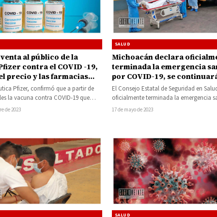
SALUD
a venta al público de la
Michoacán declara oficialm
fizer contra el COVID -19,
terminada la emergencia sa
l precio y las farmacias
por COVID-19, se continuar
odrás adquirirla
tareas de promoción, preve
tica Pfizer, confirmó que a partir de
El Consejo Estatal de Seguridad en Salu
diagnóstico y tratamiento
les la vacuna contra COVID-19 que
oficialmente terminada la emergencia sa
tará disponible en farmacias…
provocada por el COVID-19 en Michoa
re de 2023
17 de mayo de 2023
SALUD