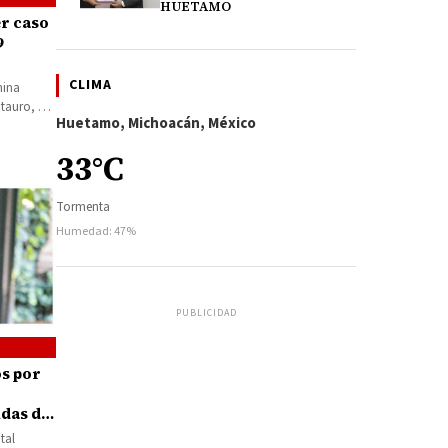
HUETAMO
er caso
9
CLIMA
mina
tauro, del
Huetamo, Michoacán, México
VID-19,…
33°C
Tormenta
Humedad: 47%
PUBLICIDAD
os por
das de
tal