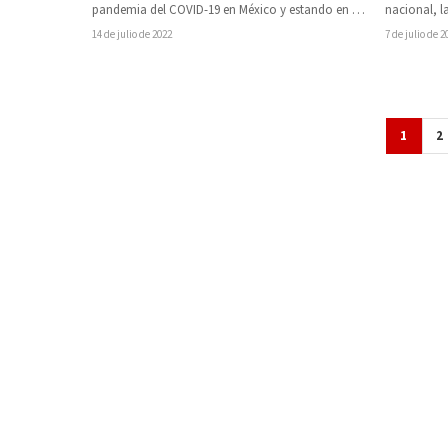
pandemia del COVID-19 en México y estando en la
nacional, l
quinta ola…
(SSM) hace
14 de julio de 2022
7 de julio de 2
1
2