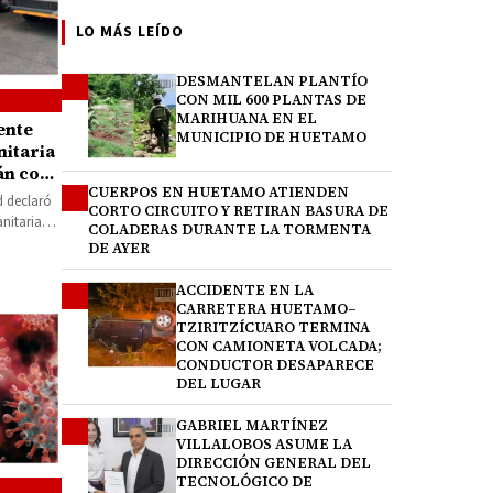
LO MÁS LEÍDO
DESMANTELAN PLANTÍO
1
CON MIL 600 PLANTAS DE
MARIHUANA EN EL
ente
MUNICIPIO DE HUETAMO
nitaria
án con
CUERPOS EN HUETAMO ATIENDEN
2
nción,
d declaró
CORTO CIRCUITO Y RETIRAN BASURA DE
nitaria
COLADERAS DURANTE LA TORMENTA
cán. Lo…
DE AYER
ACCIDENTE EN LA
3
CARRETERA HUETAMO–
TZIRITZÍCUARO TERMINA
CON CAMIONETA VOLCADA;
CONDUCTOR DESAPARECE
DEL LUGAR
GABRIEL MARTÍNEZ
4
VILLALOBOS ASUME LA
DIRECCIÓN GENERAL DEL
TECNOLÓGICO DE