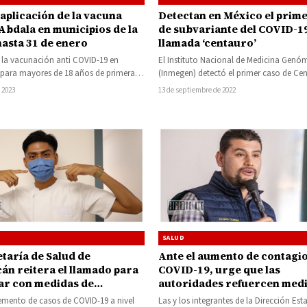
 aplicación de la vacuna
Detectan en México el prim
Abdala en municipios de la
de subvariante del COVID-1
hasta 31 de enero
llamada ‘centauro’
 la vacunación anti COVID-19 en
El Instituto Nacional de Medicina Genó
para mayores de 18 años de primera
(Inmegen) detectó el primer caso de Cen
gados y refuerzo hasta el…
linaje de preocupación ómicron de CO
 2023
13 de septiembre de 2022
SALUD
Ante el aumento de contagi
taría de Salud de
COVID-19, urge que las
án reitera el llamado para
autoridades refuercen medi
ar con medidas de
prevención: PRD
ión contra el COVID-19
Las y los integrantes de la Dirección Esta
remento de casos de COVID-19 a nivel