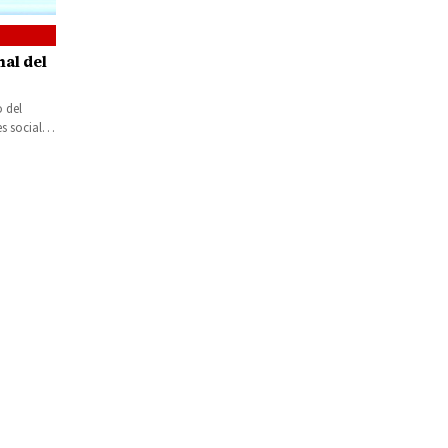
al del
o del
s sociales