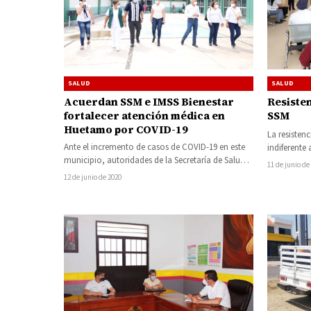
SALUD
SALUD
Acuerdan SSM e IMSS Bienestar
Resisten
fortalecer atención médica en
SSM
Huetamo por COVID-19
La resistenc
Ante el incremento de casos de COVID-19 en este
indiferente
municipio, autoridades de la Secretaría de Salud
para pode
11 de junio de
de Michoacán (SSM), y…
12 de junio de 2020