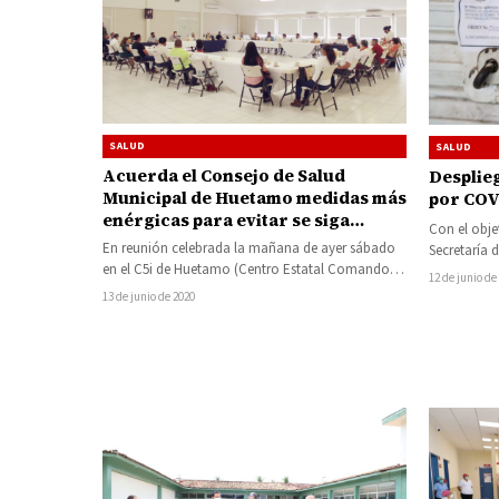
SALUD
SALUD
Acuerda el Consejo de Salud
Desplie
Municipal de Huetamo medidas más
por COV
enérgicas para evitar se siga
Con el obje
propagando el COVID-19
En reunión celebrada la mañana de ayer sábado
Secretaría 
en el C5i de Huetamo (Centro Estatal Comando,
de la Com
12 de junio de
Comunicaciones, Cómputo, Control,
13 de junio de 2020
Coordinación…