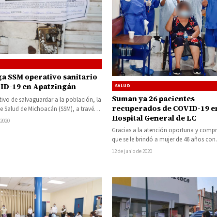
ga SSM operativo sanitario
ID-19 en Apatzingán
SALUD
Suman ya 26 pacientes
tivo de salvaguardar a la población, la
recuperados de COVID-19 en
de Salud de Michoacán (SSM), a través
Hospital General de LC
isión…
 2020
Gracias a la atención oportuna y comp
que se le brindó a mujer de 46 años con
diagnóstico de COVID-19,…
12 de junio de 2020