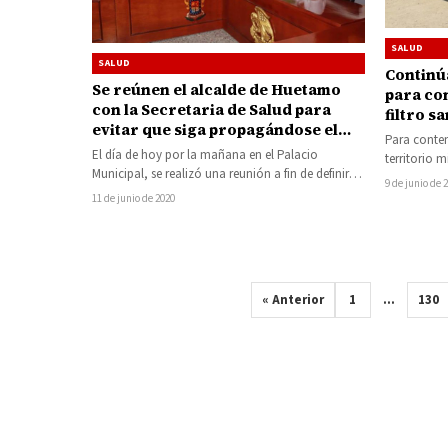
SALUD
SALUD
Continú
Se reúnen el alcalde de Huetamo
para co
con la Secretaria de Salud para
filtro s
evitar que siga propagándose el
Para conten
Covid-19
El día de hoy por la mañana en el Palacio
territorio 
Municipal, se realizó una reunión a fin de definir
Pública (SS
9 de junio de 
las…
preventiva
11 de junio de 2020
« Anterior
1
…
130