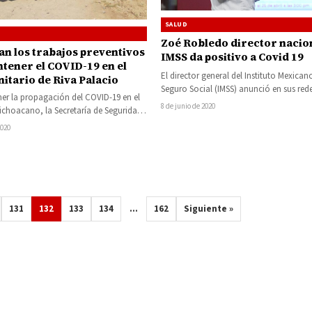
SALUD
Zoé Robledo director nacion
an los trabajos preventivos
IMSS da positivo a Covid 19
ntener el COVID-19 en el
El director general del Instituto Mexican
anitario de Riva Palacio
Seguro Social (IMSS) anunció en sus rede
er la propagación del COVID-19 en el
que resultó positivo a COVID-19.
8 de junio de 2020
michoacano, la Secretaría de Seguridad
P), continúa efectuando labores
2020
s…
131
132
133
134
…
162
Siguiente »