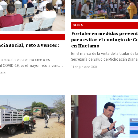
SALUD
Fortalecen medidas prevent
para evitar el contagio de C
cia social, reto a vencer:
en Huetamo
En el marco de la visita de la titular de l
Secretaría de Salud de Michoacán Diana
ia social de quien no cree o es
Ríos, la…
 al COVID-19, es el mayor reto a vencer
11 de junio de 2020
r…
 2020