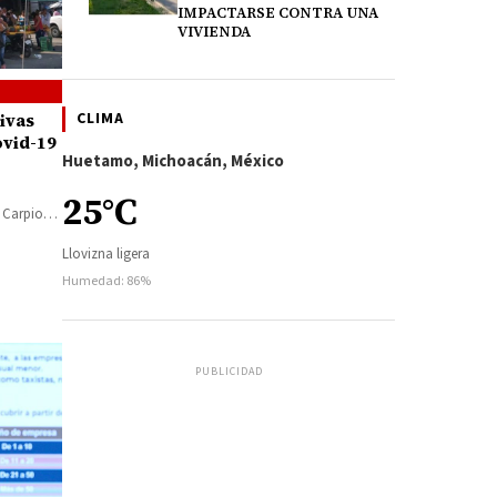
IMPACTARSE CONTRA UNA
VIVIENDA
CLIMA
ivas
ovid-19
Huetamo, Michoacán, México
a
25°C
 Carpio
Llovizna ligera
Humedad: 86%
PUBLICIDAD