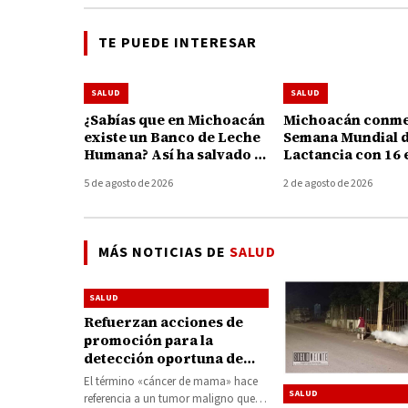
TE PUEDE INTERESAR
SALUD
SALUD
¿Sabías que en Michoacán
Michoacán conme
existe un Banco de Leche
Semana Mundial d
Humana? Así ha salvado y
Lactancia con 16 
fortalecido la vida de 195
para apoyar a ma
5 de agosto de 2026
2 de agosto de 2026
bebés
MÁS NOTICIAS DE
SALUD
SALUD
Refuerzan acciones de
promoción para la
detección oportuna de
cáncer de mama
El término «cáncer de mama» hace
SALUD
referencia a un tumor maligno que se