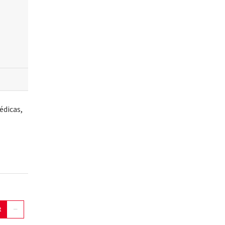
édicas,
t