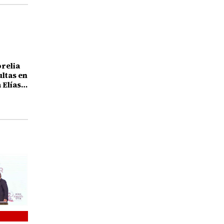
orelia
ultas en
 Elías
25 años