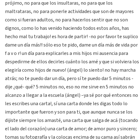
prójimo, no para que los insultaras, no para que los
maltrataras, no para ponerle actividades que son de mayores
como si fueran adultos, no para hacerlos sentir que no son
dignos, como lo has venido haciendo todos estos años, has
hecho mal tu trabajo! es hora de partir! -no por favor te suplico
dame un día más!! sólo eso te pido, dame un día más de vida por
f a v o r! un día para explicarles a mis hijos mi ausencia para
despedirme de ellos decirles cuánto los amé y que si volviera los
elegiría como hijos de nuevo! (ángel) lo siento! no hay marcha
atrás; no te puedo dar un día, pero sí te puedo dar 5 minutos -
dije ¿qué- qué? 5 minutos no, eso no me sirve en 5 minutos no
alcanzo a llegar a la escuela (ángel) –ya sé por qué entonces no
les escribes una carta!, sí una carta donde les digas todo lo
importante que fueron y son para ti, que aunque nunca se los
dijiste siempre los amasté, una carta que salga de acá (tocando
el lado del corazón) una carta de amor; de amor puro y sincero;
tomas su fotografía y la colocas encima de su cama así sabrán