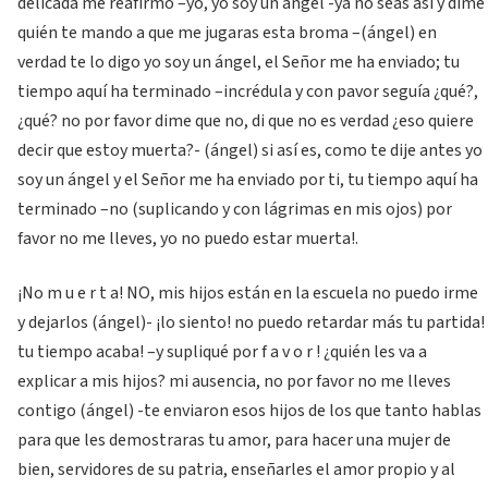
delicada me reafirmó –yo, yo soy un ángel -ya no seas así y dime
quién te mando a que me jugaras esta broma –(ángel) en
verdad te lo digo yo soy un ángel, el Señor me ha enviado; tu
tiempo aquí ha terminado –incrédula y con pavor seguía ¿qué?,
¿qué? no por favor dime que no, di que no es verdad ¿eso quiere
decir que estoy muerta?- (ángel) si así es, como te dije antes yo
soy un ángel y el Señor me ha enviado por ti, tu tiempo aquí ha
terminado –no (suplicando y con lágrimas en mis ojos) por
favor no me lleves, yo no puedo estar muerta!.
¡No m u e r t a! NO, mis hijos están en la escuela no puedo irme
y dejarlos (ángel)- ¡lo siento! no puedo retardar más tu partida!
tu tiempo acaba! –y supliqué por f a v o r ! ¿quién les va a
explicar a mis hijos? mi ausencia, no por favor no me lleves
contigo (ángel) -te enviaron esos hijos de los que tanto hablas
para que les demostraras tu amor, para hacer una mujer de
bien, servidores de su patria, enseñarles el amor propio y al