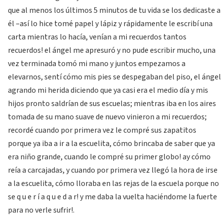
que al menos los últimos 5 minutos de tu vida se los dedicaste a
él –así lo hice tomé papel y lápiz y rápidamente le escribí una
carta mientras lo hacía, venían a mi recuerdos tantos
recuerdos! el ángel me apresuró y no pude escribir mucho, una
vez terminada tomó mi mano y juntos empezamos a
elevarnos, sentí cómo mis pies se despegaban del piso, el ángel
agrando mi herida diciendo que ya casi era el medio día y mis
hijos pronto saldrían de sus escuelas; mientras iba en los aires
tomada de su mano suave de nuevo vinieron a mi recuerdos;
recordé cuando por primera vez le compré sus zapatitos
porque ya iba a ir a la escuelita, cómo brincaba de saber que ya
era niño grande, cuando le compré su primer globo! ay cómo
reía a carcajadas, y cuando por primera vez llegó la hora de irse
a la escuelita, cómo lloraba en las rejas de la escuela porque no
se q u e r í a q u e d a r! y me daba la vuelta haciéndome la fuerte
para no verle sufrir!.