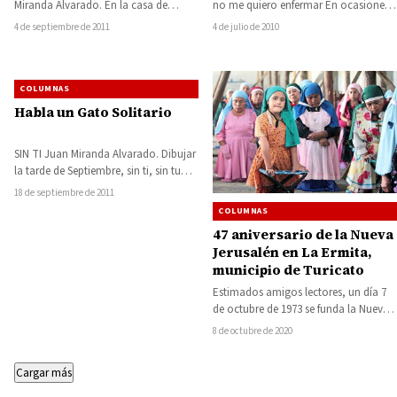
Miranda Alvarado. En la casa de
no me quiero enfermar En ocasiones y
adobe resalta la bicicleta de Hilario,
por causas diversas los…
4 de septiembre de 2011
4 de julio de 2010
le…
COLUMNAS
Habla un Gato Solitario
SIN TI Juan Miranda Alvarado. Dibujar
la tarde de Septiembre, sin ti, sin tu
aroma de jazmines, ni…
18 de septiembre de 2011
COLUMNAS
47 aniversario de la Nueva
Jerusalén en La Ermita,
municipio de Turicato
Estimados amigos lectores, un día 7
de octubre de 1973 se funda la Nueva
Jerusalén, en La Ermita…
8 de octubre de 2020
Cargar más