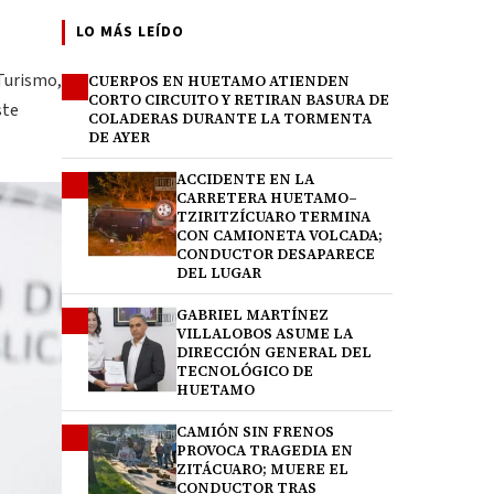
LO MÁS LEÍDO
 Turismo,
CUERPOS EN HUETAMO ATIENDEN
1
CORTO CIRCUITO Y RETIRAN BASURA DE
ste
COLADERAS DURANTE LA TORMENTA
DE AYER
ACCIDENTE EN LA
2
CARRETERA HUETAMO–
TZIRITZÍCUARO TERMINA
CON CAMIONETA VOLCADA;
CONDUCTOR DESAPARECE
DEL LUGAR
GABRIEL MARTÍNEZ
3
VILLALOBOS ASUME LA
DIRECCIÓN GENERAL DEL
TECNOLÓGICO DE
HUETAMO
CAMIÓN SIN FRENOS
4
PROVOCA TRAGEDIA EN
ZITÁCUARO; MUERE EL
CONDUCTOR TRAS