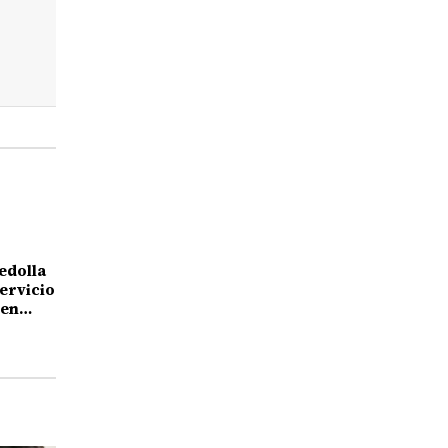
edolla
ervicio
 en