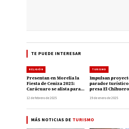
TE PUEDE INTERESAR
RELIGIÓN
TURISMO
Presentan en Morelia la
Impulsan proyect
Fiesta de Ceniza 2025:
parador turístico 
Carácuaro se alista para
presa El Chihuer
recibir a más de 500 mil
del programa Par
12 de febrero de 2025
19 de enero de 2025
asistentes
Indígenas
MÁS NOTICIAS DE
TURISMO