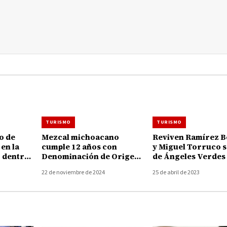
TURISMO
TURISMO
o de
Mezcal michoacano
Reviven Ramírez B
en la
cumple 12 años con
y Miguel Torruco s
o dentro
Denominación de Origen,
de Ángeles Verdes
aísos
distintivo que ostentan 29
Michoacán
22 de noviembre de 2024
25 de abril de 2023
municipios