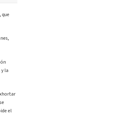
, que
ones,
ión
y la
exhortar
se
ide el