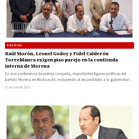
POLÍTICA
Raúl Morón, Leonel Godoy y Fidel Calderón
Torreblanca exigen piso parejo en la contienda
interna de Morena
En una conferencia de prensa conjunta, importantes figuras políticas del
partido Morena en Michoacán, incluyendo al excandidato a la gubernatura,
…
17 de julio de 2023