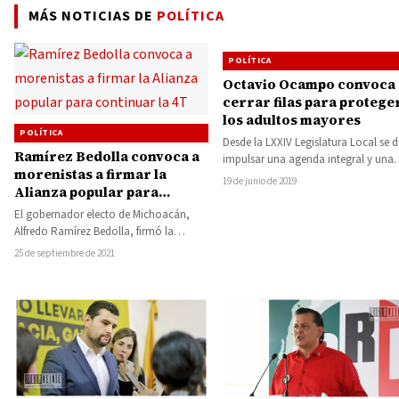
MÁS NOTICIAS DE
POLÍTICA
POLÍTICA
Octavio Ocampo convoca 
cerrar filas para protege
los adultos mayores
POLÍTICA
Desde la LXXIV Legislatura Local se 
Ramírez Bedolla convoca a
impulsar una agenda integral y una
morenistas a firmar la
legislación que responda a las…
19 de junio de 2019
Alianza popular para
continuar la 4T
El gobernador electo de Michoacán,
Alfredo Ramírez Bedolla, firmó la
Alianza popular para continuar la
25 de septiembre de 2021
transformación de México,…