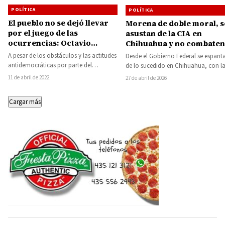
POLÍTICA
POLÍTICA
El pueblo no se dejó llevar
Morena de doble moral, s
por el juego de las
asustan de la CIA en
ocurrencias: Octavio
Chihuahua y no combaten
Ocampo
criminales extranjeros e
A pesar de los obstáculos y las actitudes
Desde el Gobierno Federal se espant
Michoacán: Guillermo
antidemocráticas por parte del
de lo sucedido en Chihuahua, con l
Valencia
presidente, sus gobernadores y su
intervención de agentes
11 de abril de 2022
27 de abril de 2026
partido,…
estadounidenses de…
Cargar más