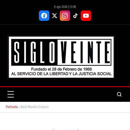
8 ago 2026 | 15:48
Portada
»
Raúl Morón Orozco