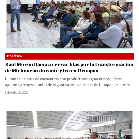
POLÍTICA
Raúl Morón llama a cerrar filas por la transformación
de Michoacán durante gira en Uruapan
Durante una serie de encuentros con productores aguacateros, líderes
agrarios y representantes de organizaciones sociales de Uruapan, el profesor
Raúl…
8 de julio de 2026