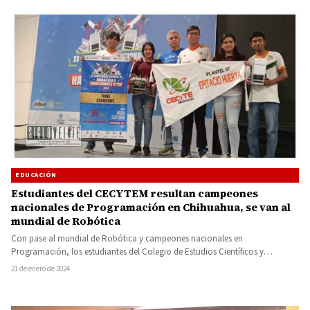
EDUCACIÓN
Estudiantes del CECYTEM resultan campeones
nacionales de Programación en Chihuahua, se van al
mundial de Robótica
Con pase al mundial de Robótica y campeones nacionales en
Programación, los estudiantes del Colegio de Estudios Científicos y
Tecnológicos…
21 de enero de 2024