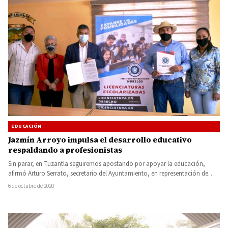
EDUCACIÓN
Jazmín Arroyo impulsa el desarrollo educativo
respaldando a profesionistas
Sin parar, en Tuzantla seguiremos apostando por apoyar la educación,
afirmó Arturo Serrato, secretario del Ayuntamiento, en representación de
la…
6 de octubre de 2020