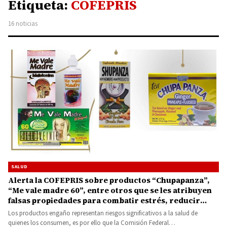
Etiqueta:
COFEPRIS
16 noticias
SALUD
Alerta la COFEPRIS sobre productos “Chupapanza”,
“Me vale madre 60”, entre otros que se les atribuyen
falsas propiedades para combatir estrés, reducir
peso y depresión
Los productos engaño representan riesgos significativos a la salud de
quienes los consumen, es por ello que la Comisión Federal…