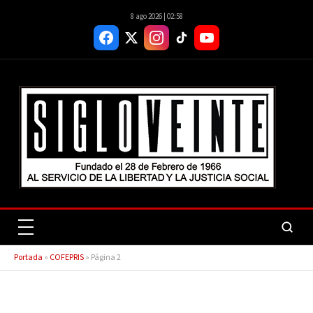
8 ago 2026 | 02:58
Portada
»
COFEPRIS
»
Página 2