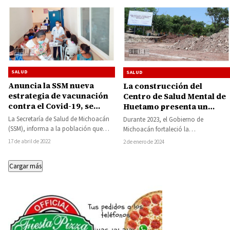
SALUD
SALUD
Anuncia la SSM nueva
La construcción del
estrategia de vacunación
Centro de Salud Mental de
contra el Covid-19, se
Huetamo presenta un
instalarán módulos en
avance del 38%,
La Secretaría de Salud de Michoacán
Durante 2023, el Gobierno de
mercados, centros
beneficiará a más de 118
(SSM), informa a la población que
Michoacán fortaleció la
comerciales, balnearios,
mil habitantes de la región
durante todo el mes de abril,…
infraestructura para la atención de la
17 de abril de 2022
2 de enero de 2024
penales, escuelas,
de Tierra Caliente
salud mental de la…
hospitales y terminales de
Cargar más
autobuses