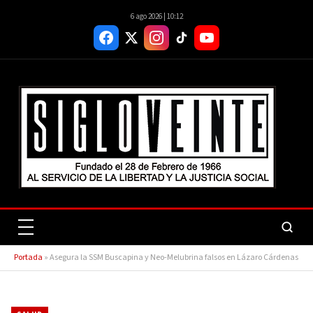
6 ago 2026 | 10:12
Portada
»
Asegura la SSM Buscapina y Neo-Melubrina falsos en Lázaro Cárdenas