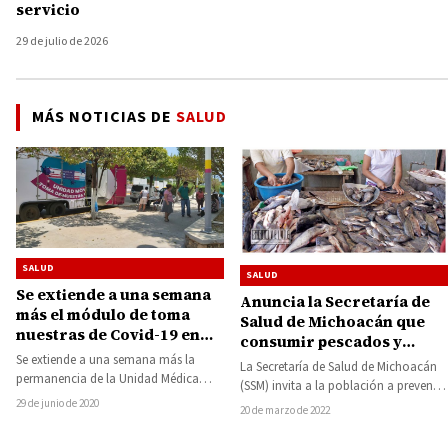
servicio
29 de julio de 2026
MÁS NOTICIAS DE
SALUD
SALUD
SALUD
Se extiende a una semana
Anuncia la Secretaría de
más el módulo de toma
Salud de Michoacán que
nuestras de Covid-19 en
consumir pescados y
Huetamo
mariscos frescos
Se extiende a una semana más la
La Secretaría de Salud de Michoacán
permanencia de la Unidad Médica
previenen enfermedades
(SSM) invita a la población a prevenir
Móvil (UMM) de la Secretaría de…
gastrointestinales
las enfermedades gastrointestinales en
29 de junio de 2020
20 de marzo de 2022
esta…