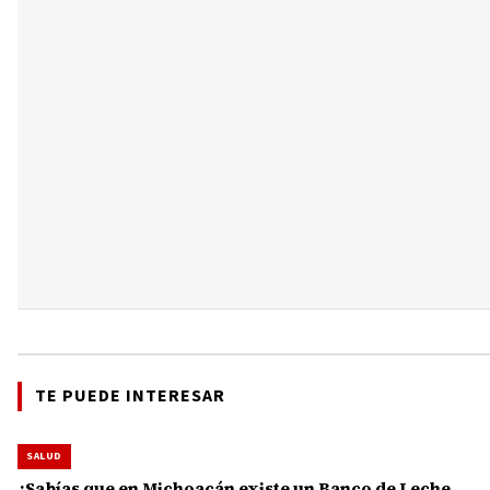
TE PUEDE INTERESAR
SALUD
¿Sabías que en Michoacán existe un Banco de Leche