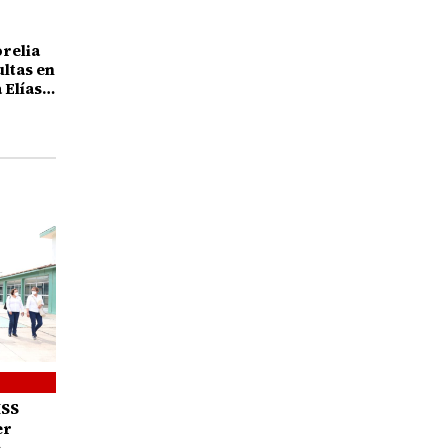
orelia
ultas en
 Elías
25 años
MSS
er