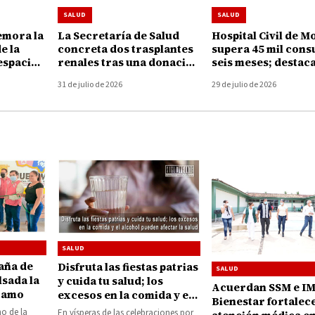
SALUD
SALUD
mora la
La Secretaría de Salud
Hospital Civil de M
e la
concreta dos trasplantes
supera 45 mil cons
espacios
renales tras una donación
seis meses; destaca
dres
de órganos en Morelia
Ibarra legado de 1
31 de julio de 2026
29 de julio de 2026
de servicio
SALUD
aña de
Disfruta las fiestas patrias
SALUD
lsada la
y cuida tu salud; los
Acuerdan SSM e I
tamo
excesos en la comida y el
Bienestar fortalec
alcohol pueden afectar la
o de la
En vísperas de las celebraciones por