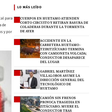
LO MÁS LEÍDO
tal para
CUERPOS EN HUETAMO ATIENDEN
1
CORTO CIRCUITO Y RETIRAN BASURA DE
a de
COLADERAS DURANTE LA TORMENTA
s y por
DE AYER
ACCIDENTE EN LA
2
CARRETERA HUETAMO–
TZIRITZÍCUARO TERMINA
CON CAMIONETA VOLCADA;
CONDUCTOR DESAPARECE
DEL LUGAR
GABRIEL MARTÍNEZ
3
VILLALOBOS ASUME LA
DIRECCIÓN GENERAL DEL
TECNOLÓGICO DE
HUETAMO
CAMIÓN SIN FRENOS
4
PROVOCA TRAGEDIA EN
ZITÁCUARO; MUERE EL
CONDUCTOR TRAS