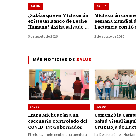
SALUD
SALUD
¿Sabías que en Michoacán
Michoacán conme
existe un Banco de Leche
Semana Mundial d
Humana? Así ha salvado y
Lactancia con 16 
fortalecido la vida de 195
para apoyar a ma
5 de agosto de 2026
2 de agosto de 2026
bebés
MÁS NOTICIAS DE
SALUD
SALUD
SALUD
Entra Michoacán a un
Comenzó la Camp
escenario controlado del
Salud Visual impu
COVID-19: Gobernador
Cruz Roja de Hue
El reto es implementar una apertura
La Delegación en Huetam