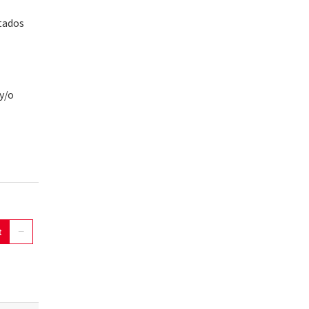
ctados
 y/o
t