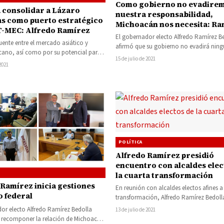
Como gobierno no evadire
 consolidar a Lázaro
nuestra responsabilidad,
s como puerto estratégico
Michoacán nos necesita: Ra
 T-MEC: Alfredo Ramírez
Bedolla
El gobernador electo Alfredo Ramírez B
puente entre el mercado asiático y
afirmó que su gobierno no evadirá nin
cano, así como por su potencial para
responsabilidad, y adelantó que trabaja
15 de julio de 2021
bemos consolidar al…
coordinación…
 2021
POLÍTICA
Alfredo Ramírez presidió
encuentro con alcaldes elec
la cuarta transformación
 Ramírez inicia gestiones
En reunión con alcaldes electos afines a
o federal
transformación, Alfredo Ramírez Bedoll
que será un gobernador aliado de…
or electo Alfredo Ramírez Bedolla
13 de julio de 2021
recomponer la relación de Michoacán