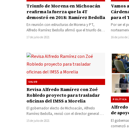
Triunfo de Morena en Michoacán
Vamos a
reafirma la fuerza que la 4T
Cárdena
demostró en 2018: Ramírez Bedolla
para el
En reunión con estructuras de Morena y PT,
Por ser el 
Alfredo Ramírez Bedolla afirmó que el triunfo de la
norteameri
coalición Juntos Haremos…
crecer, de
17 de julio de 2021
16 de julio de
SALUD
Revisa Alfredo Ramírez con Zoé
Robledo proyecto para trasladar
POLÍTICA
oficinas del IMSS a Morelia
Alfredo
El gobernador electo de Michoacán, Alfredo
de apoy
Ramírez Bedolla, revisó con el director general del
IMSS, Zoé Robledo Aburto, el proyecto…
El gobernad
15 de julio de 2021
comenzó a 