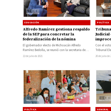
EDUCACIÓN
POLÍTICA
Alfredo Ramírez gestiona respaldo
Tribuna
de la SEP para concretar la
Judicial
federalización de la nómina
improce
Equipo 
El gobernador electo de Michoacán Alfredo
Con el voto
en el di
Ramírez Bedolla, se reunió con la secretaria de
Tribunal El
que pret
Educación Pública, Delfina Gómez Álvarez, con…
Federación
22 de julio de 2021
20 de julio de
Ramírez
POLÍTICA
GENERAL