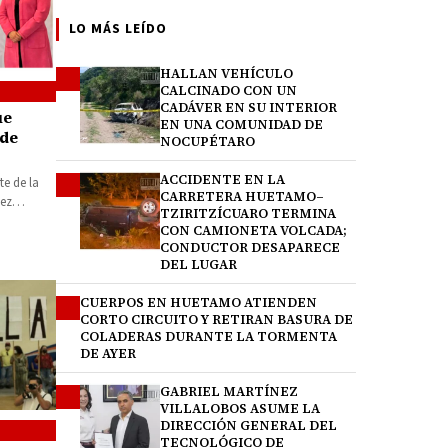
LO MÁS LEÍDO
HALLAN VEHÍCULO
1
CALCINADO CON UN
CADÁVER EN SU INTERIOR
ue
EN UNA COMUNIDAD DE
 de
NOCUPÉTARO
ACCIDENTE EN LA
2
te de la
CARRETERA HUETAMO–
ez
TZIRITZÍCUARO TERMINA
a, así…
CON CAMIONETA VOLCADA;
CONDUCTOR DESAPARECE
DEL LUGAR
CUERPOS EN HUETAMO ATIENDEN
3
CORTO CIRCUITO Y RETIRAN BASURA DE
COLADERAS DURANTE LA TORMENTA
DE AYER
GABRIEL MARTÍNEZ
4
VILLALOBOS ASUME LA
DIRECCIÓN GENERAL DEL
TECNOLÓGICO DE