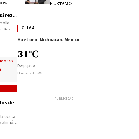
mos
HUETAMO
mírez
edolla
CLIMA
guna
rá en
Huetamo, Michoacán, México
31°C
Despejado
Humedad: 56%
PUBLICIDAD
tos de
 la cuarta
a afirmó