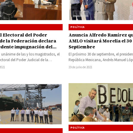
POLÍTICA
l Electoral del Poder
Anuncia Alfredo Ramírez q
 de la Federación declara
AMLO visitará Morelia el 30
dente impugnación del
Septiembre
por Michoacán del cómputo
 unánime de las y los magistrados, el
El próximo 30 de septiembre, el presiden
strito 22 con sede en Múgica
ectoral del Poder Judicial de la
República Mexicana, Andrés Manuel Lóp
endía revertir triunfo de
 (TEPJF) resolvió…
Obrador, visitará la capital michoacan
 2021
19 de julio de 2021
 Bedolla
POLÍTICA