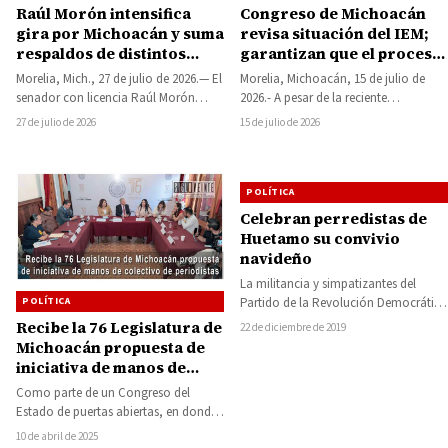
Raúl Morón intensifica
Congreso de Michoacán
gira por Michoacán y suma
revisa situación del IEM;
respaldos de distintos
garantizan que el proceso
sectores sociales
electoral de 2027 no está
Morelia, Mich., 27 de julio de 2026.— El
Morelia, Michoacán, 15 de julio de
en riesgo
senador con licencia Raúl Morón
2026.- A pesar de la reciente
Orozco reforzó durante la última…
destitución del consejero presidente y
27 de julio de 2026
15 de julio de 2026
de…
POLÍTICA
Celebran perredistas de
Huetamo su convivio
navideño
La militancia y simpatizantes del
Partido de la Revolución Democrática
POLÍTICA
(PRD) de Huetamo, celebraron esta
Recibe la 76 Legislatura de
22 de diciembre de 2019
tarde de domingo…
Michoacán propuesta de
iniciativa de manos de
colectivo de periodistas
Como parte de un Congreso del
Estado de puertas abiertas, en donde
las y los diputados escuchan a…
10 de abril de 2025