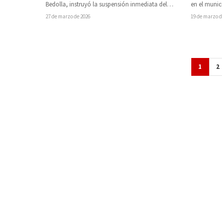
Bedolla, instruyó la suspensión inmediata del
en el munic
personal directivo del Colegio de Bachilleres que
Comunitari
27 de marzo de 2026
19 de marzo d
autorizó…
1
2