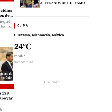
ARTESANOS DE HUETAMO
icidios
os de
s
 aseguró
CLIMA
cifra más
imos…
Huetamo, Michoacán, México
24°C
Variable
Humedad: 96%
PUBLICIDAD
i 129
 apoyar
la