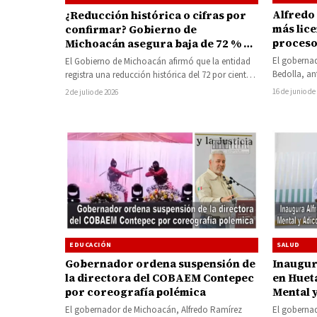
Alfredo
¿Reducción histórica o cifras por
más lic
confirmar? Gobierno de
proceso
Michoacán asegura baja de 72 % en
2027
homicidios dolosos
El goberna
El Gobierno de Michoacán afirmó que la entidad
Bedolla, an
registra una reducción histórica del 72 por ciento
meses se re
en los homicidios dolosos…
16 de junio de
2 de julio de 2026
EDUCACIÓN
SALUD
Gobernador ordena suspensión de
Inaugur
la directora del COBAEM Contepec
en Huet
por coreografía polémica
Mental 
con una
El gobernador de Michoacán, Alfredo Ramírez
El goberna