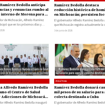
 Ramírez Bedolla anticipa
Ramírez Bedolla destaca
encias y renuncias rumbo al
reducción histórica de hom
 interno de Morena para el
en Michoacán; persisten foc
violencia en varias regione
dor de Michoacán, Alfredo Ramírez
El gobernador Alfredo Ramírez Bedolla
ticipó que en los próximos días y
que Michoacán registra actualmente la 
gistrarán más solicitudes de…
baja de homicidios dolosos en los últ
 2026
3 de junio de 2026
POLÍTICA
a Alfredo Ramírez Bedolla
Ramírez Bedolla donará cas
amo el Centro de Salud
mil pesos de su salario para
y Adicciones de Michoacán,
colecta destinada a Cuba
 inversión de 34.2 mdp
dor Alfredo Ramírez Bedolla inauguró
El gobernador de Alfredo Ramírez Bedol