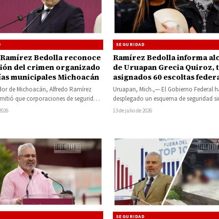
D
SEGURIDAD
 Ramírez Bedolla reconoce
Ramírez Bedolla informa al
ación del crimen organizado
de Uruapan Grecia Quiroz, 
cías municipales Michoacán
asignados 60 escoltas feder
dor de Michoacán, Alfredo Ramírez
Uruapan, Mich.,— El Gobierno Federal h
dmitió que corporaciones de seguridad
desplegado un esquema de seguridad si
n la entidad han sido infiltradas por…
precedentes para proteger a Grecia Quir
 2026
13 de julio de 2026
alcaldesa…
SEGURIDAD