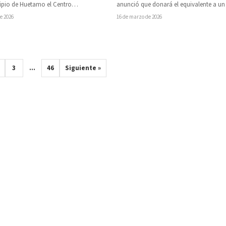
ipio de Huetamo el Centro
anunció que donará el equivalente a un
o de Salud Mental y Adicciones, que…
salario para contribuir a…
e 2026
16 de marzo de 2026
3
…
46
Siguiente »