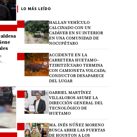
LO MÁS LEÍDO
HALLAN VEHÍCULO
1
CALCINADO CON UN
CADÁVER EN SU INTERIOR
caldesa
EN UNA COMUNIDAD DE
tiene
NOCUPÉTARO
ales
ACCIDENTE EN LA
2
a
CARRETERA HUETAMO–
n
TZIRITZÍCUARO TERMINA
oz García,
CON CAMIONETA VOLCADA;
CONDUCTOR DESAPARECE
DEL LUGAR
GABRIEL MARTÍNEZ
3
VILLALOBOS ASUME LA
DIRECCIÓN GENERAL DEL
TECNOLÓGICO DE
HUETAMO
MA. INÉS NÚÑEZ MORENO
4
BUSCA ABRIR LAS PUERTAS
DE HOUSTON A LOS