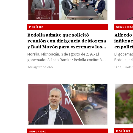
POLÍTICA
SEGURIDA
Bedolla admite que solicitó
Alfredo
reunión con dirigencia de Morena
infiltr
y Raúl Morón para «serenar» los
en poli
ánimos y frenar ataques hacia su
Morelia, Michoacán, 3 de agosto de 2026.- El
El goberna
persona
gobernador Alfredo Ramírez Bedolla confirmó
Bedolla, a
que fue él quien solicitó la reunión…
municipal e
3 de agosto de 2026
14 de julio de
POLÍTICA
SEGURIDAD