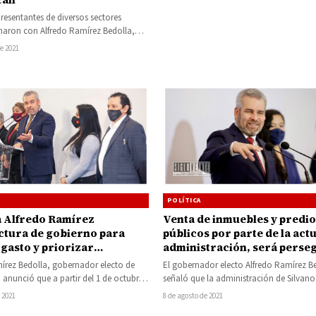
resentantes de diversos sectores
rmaron con Alfredo Ramírez Bedolla,
 electo de Michoacán, el Acuerdo
de 2021
r la…
POLÍTICA
 Alfredo Ramírez
Venta de inmuebles y predio
ctura de gobierno para
públicos por parte de la actu
 gasto y priorizar
administración, será perse
ones
como fraude y corrupción: 
írez Bedolla, gobernador electo de
El gobernador electo Alfredo Ramírez B
Ramírez
anunció que a partir del 1 de octubre
señaló que la administración de Silvano
ntarán cambios en la…
persiste en su propósito de vender bien
 2021
8 de agosto de 2021