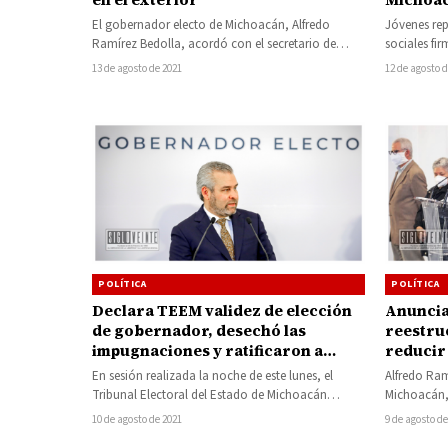
El gobernador electo de Michoacán, Alfredo
Jóvenes rep
Ramírez Bedolla, acordó con el secretario de
sociales fi
Relaciones Exteriores, Marcelo Ebrard Casaubón,
gobernador
13 de agosto de 2021
12 de agosto 
trabajar en…
Juvenil po
POLÍTICA
POLÍTICA
Declara TEEM validez de elección
Anuncia
de gobernador, desechó las
reestru
impugnaciones y ratificaron a
reducir
Alfredo Ramírez como
inversi
En sesión realizada la noche de este lunes, el
Alfredo Ram
gobernador electo
Tribunal Electoral del Estado de Michoacán
Michoacán, 
(TEEM) validó la elección a…
se impleme
10 de agosto de 2021
9 de agosto de