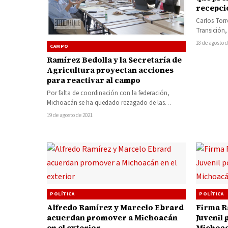
recepció
Carlos Torr
Transición,
Alfredo Ram
18 de agosto 
CAMPO
presupues
Ramírez Bedolla y la Secretaría de
Agricultura proyectan acciones
para reactivar al campo
Por falta de coordinación con la federación,
Michoacán se ha quedado rezagado de las
políticas públicas a favor del sector…
19 de agosto de 2021
POLÍTICA
POLÍTICA
Alfredo Ramírez y Marcelo Ebrard
Firma R
acuerdan promover a Michoacán
Juvenil
en el exterior
Michoa