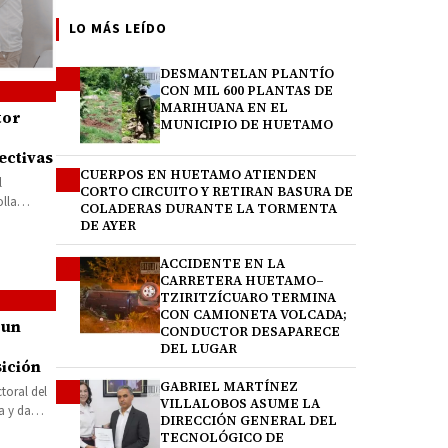
LO MÁS LEÍDO
DESMANTELAN PLANTÍO
1
CON MIL 600 PLANTAS DE
MARIHUANA EN EL
tor
MUNICIPIO DE HUETAMO
ectivas
CUERPOS EN HUETAMO ATIENDEN
2
l
CORTO CIRCUITO Y RETIRAN BASURA DE
lla
COLADERAS DURANTE LA TORMENTA
ición de…
DE AYER
ACCIDENTE EN LA
3
CARRETERA HUETAMO–
TZIRITZÍCUARO TERMINA
CON CAMIONETA VOLCADA;
 un
CONDUCTOR DESAPARECE
DEL LUGAR
ición
GABRIEL MARTÍNEZ
4
toral del
VILLALOBOS ASUME LA
a y da
DIRECCIÓN GENERAL DEL
TECNOLÓGICO DE