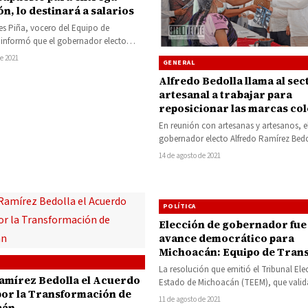
n, lo destinará a salarios
es Piña, vocero del Equipo de
 informó que el gobernador electo
írez Bedolla determinó renunciar al
de 2021
GENERAL
to…
Alfredo Bedolla llama al sec
artesanal a trabajar para
reposicionar las marcas col
En reunión con artesanas y artesanos, e
gobernador electo Alfredo Ramírez Bedo
convocó a trabajar juntos por la repos
14 de agosto de 2021
POLÍTICA
Elección de gobernador fue
avance democrático para
Michoacán: Equipo de Trans
La resolución que emitió el Tribunal Elec
amírez Bedolla el Acuerdo
Estado de Michoacán (TEEM), que valid
 por la Transformación de
legitimidad a la elección…
11 de agosto de 2021
cán