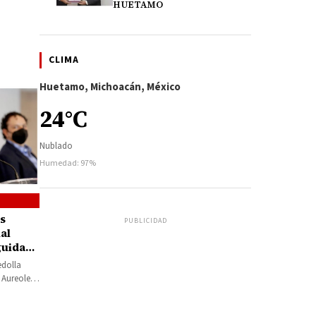
HUETAMO
CLIMA
Huetamo, Michoacán, México
24°C
Nublado
Humedad: 97%
s
PUBLICIDAD
al
guida
Alfredo
edolla
 Aureoles
es…