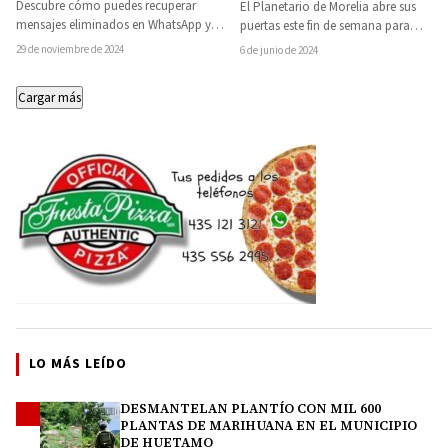
semana
Descubre cómo puedes recuperar
El Planetario de Morelia abre sus
mensajes eliminados en WhatsApp y
puertas este fin de semana para
leer lo que tus contactos te enviaron.
ofrecer una experiencia fascinante que
29 de noviembre de 2024
6 de junio de 2024
Aquí te…
te…
Cargar más
LO MÁS LEÍDO
DESMANTELAN PLANTÍO CON MIL 600
1
PLANTAS DE MARIHUANA EN EL MUNICIPIO
DE HUETAMO