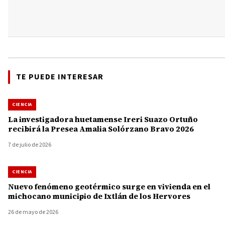
TE PUEDE INTERESAR
CIENCIA
La investigadora huetamense Ireri Suazo Ortuño
recibirá la Presea Amalia Solórzano Bravo 2026
7 de julio de 2026
CIENCIA
Nuevo fenómeno geotérmico surge en vivienda en el
michocano municipio de Ixtlán de los Hervores
26 de mayo de 2026