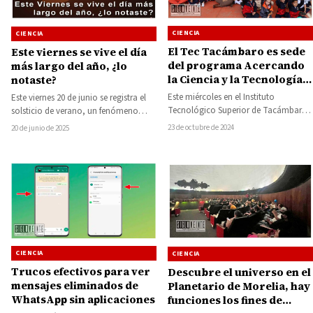
CIENCIA
CIENCIA
El Tec Tacámbaro es sede
Este viernes se vive el día
del programa Acercando
más largo del año, ¿lo
la Ciencia y la Tecnología a
notaste?
los Michoacanos
Este miércoles en el Instituto
Este viernes 20 de junio se registra el
Tecnológico Superior de Tacámbaro
solsticio de verano, un fenómeno
en colaboración con el Instituto de
astronómico que marca el día…
23 de octubre de 2024
20 de junio de 2025
Ciencia, Tecnología e…
CIENCIA
CIENCIA
Trucos efectivos para ver
Descubre el universo en el
mensajes eliminados de
Planetario de Morelia, hay
WhatsApp sin aplicaciones
funciones los fines de