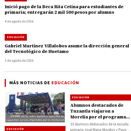
Inició pago de la Beca Rita Cetina para estudiantes de
primaria; entregarán 2 mil 500 pesos por alumno
4 de agosto de 2026
EDUCACIÓN
Gabriel Martínez Villalobos asume la dirección general
del Tecnológico de Huetamo
3 de agosto de 2026
MÁS NOTICIAS DE
EDUCACIÓN
EDUCACIÓN
Alumnos destacados de
Tuzantla viajaron a
Morelia por el programa
Amigos del Gobernador
33 alumnos destacados de la escuela
EDUCACIÓN
primaria José Maria Morelos y Pavon,