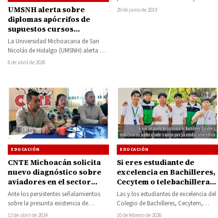
de la localidad de La Mesa…
UMSNH alerta sobre
29 de junio de 2019
diplomas apócrifos de
supuestos cursos
impartidos por la
La Universidad Michoacana de San
institución
Nicolás de Hidalgo (UMSNH) alerta a
la población sobre diplomas
8 de abril de 2026
apócrifos que se…
EDUCACIÓN
EDUCACIÓN
CNTE Michoacán solicita
Si eres estudiante de
nuevo diagnóstico sobre
excelencia en Bachilleres,
aviadores en el sector
Cecytem o telebachillerato
educativo
puedes acceder a apoyos
Ante los persistentes señalamientos
Las y los estudiantes de excelencia del
para tus estudios
sobre la presunta existencia de
Colegio de Bachilleres, Cecytem,
universitarios
aviadores en el sector educativo
Telebachillerato Michoacán y
12 de abril de 2024
10 de febrero de 2026