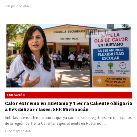
el…
9 de junio de 2026
EDUCACIÓN
Calor extremo en Huetamo y Tierra Caliente obligaría
a flexibilizar clases: SEE Michoacán
Ante las intensas temperaturas que ya comienzan a registrarse en municipios
de la región de Tierra Caliente, especialmente en Huetamo,…
12 de mayo de 2026