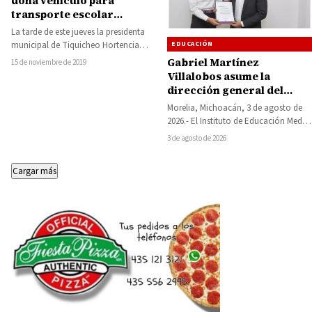
dona vehículo para
transporte escolar
durante el aniversario del
La tarde de este jueves la presidenta
CEMSaD 27 de Ceibas de
EDUCACIÓN
municipal de Tiquicheo Hortencia
Trujillo
Sánchez Rodríguez, encabezó la
Gabriel Martínez
15 de noviembre de 2019
ceremonia del IX…
Villalobos asume la
dirección general del
Tecnológico de Huetamo
Morelia, Michoacán, 3 de agosto de
2026.- El Instituto de Educación Media
Superior y Superior del Estado de…
3 de agosto de 2026
Cargar más