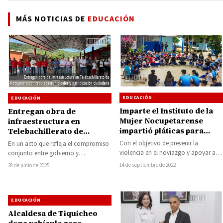
MÁS NOTICIAS DE
EDUCACIÓN
EDUCACIÓN
EDUCACIÓN
Imparte el Instituto de la
Entregan obra de
Mujer Nocupetarense
infraestructura en
impartió pláticas para
Telebachillerato de
fomentar una cultura de
Nocupétaro con recursos
Con el objetivo de prevenir la
En un acto que refleja el compromiso
respeto y seguridad en las
municipales y
violencia en el noviazgo y apoyar a
conjunto entre gobierno y
relaciones de pareja
participación ciudadana
las y los jóvenes, el…
ciudadanía, el presidente municipal de
14 de septiembre de 2022
28 de junio de 2025
Nocupétaro, Gonzalo…
EDUCACIÓN
Alcaldesa de Tiquicheo