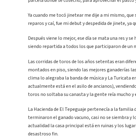
parcela donde se cosechó, para aprovechar el pasto y
Ya cuando me tocó jinetear me dije a mi mismo, que s
reparos y caí, fue mi debut y despedida de jinete, ya
Después viene lo mejor, ese día se mata una res y se 
siendo repartida a todos los que participaron de un m
Las corridas de toros de los años setentas eran difer
montados en piso, siendo las mejores ganaderías las 
clima lo alegraba la banda de música y La Turicata en
actualmente está en el asilo de ancianos), vendiend
toros no soltaba su canasta y la gente reía mucho y e
La Hacienda de El Tepeguaje pertenecía a la familia 
terminaron el ganado vacuno, casi no se siembra y l
actualidad la casa principal está en ruinas y los lu
desastroso fin.