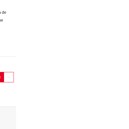
a de
ue
t