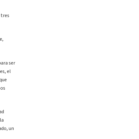
 tres
e,
para ser
es, el
(que
los
ad
la
ado, un