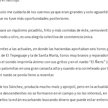
 el rastrojo.
olo me cuidaría de los cuernos ya que eran grandes y solo aguanté
 que no tuve más oportunidades posteriores.
hace un riquísimo picadillo, frito y más comidas de éste, semovient
odo u otro, es una alegría colectiva de convivencia única.
entes a las actuales, en donde las haciendas aportaban seis toros 
de El Tepeguaje y la de Santa María, toros muy bravos y reparador
 el sonido imprimía ánimo con sus gritos y en el ruedo “El Ñeris” 
o palomitas en una gran canasta alta y cuando era correteado por 
l ruedo se ponía lleno a reventar.
de los Sánchez, producía mucho maíz y ajonjolí, pero en la actualid
os descendientes no se formaron en el campo y no les interesó, en 
gareños la están escarbando buscando dinero que puede estar enterr