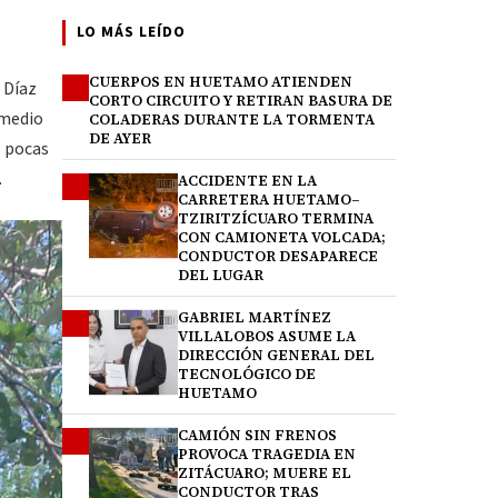
LO MÁS LEÍDO
CUERPOS EN HUETAMO ATIENDEN
1
 Díaz
CORTO CIRCUITO Y RETIRAN BASURA DE
 medio
COLADERAS DURANTE LA TORMENTA
DE AYER
l pocas
.
ACCIDENTE EN LA
2
CARRETERA HUETAMO–
TZIRITZÍCUARO TERMINA
CON CAMIONETA VOLCADA;
CONDUCTOR DESAPARECE
DEL LUGAR
GABRIEL MARTÍNEZ
3
VILLALOBOS ASUME LA
DIRECCIÓN GENERAL DEL
TECNOLÓGICO DE
HUETAMO
CAMIÓN SIN FRENOS
4
PROVOCA TRAGEDIA EN
ZITÁCUARO; MUERE EL
CONDUCTOR TRAS