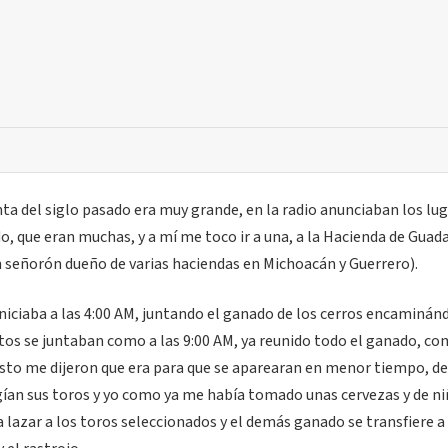
a del siglo pasado era muy grande, en la radio anunciaban los lug
do, que eran muchas, y a mí me toco ir a una, a la Hacienda de Guad
 señorón dueño de varias haciendas en Michoacán y Guerrero).
niciaba a las 4:00 AM, juntando el ganado de los cerros encaminán
tos se juntaban como a las 9:00 AM, ya reunido todo el ganado, con
 esto me dijeron que era para que se aparearan en menor tiempo, d
gían sus toros y yo como ya me había tomado unas cervezas y de n
 lazar a los toros seleccionados y el demás ganado se transfiere a 