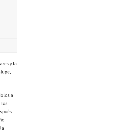
ares y la
alupe,
dolos a
 los
espués
iño
la