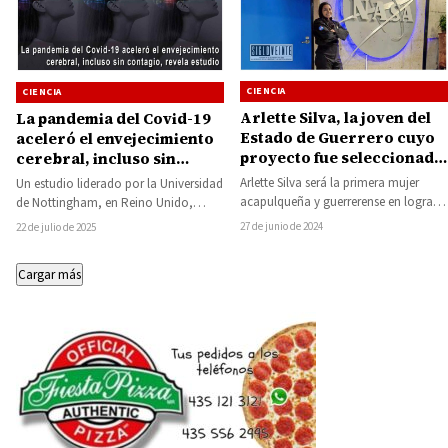
CIENCIA
CIENCIA
Arlette Silva, la joven del
La pandemia del Covid-19
Estado de Guerrero cuyo
aceleró el envejecimiento
proyecto fue seleccionado
cerebral, incluso sin
para una misión espacial
contagio, revela estudio
Arlette Silva será la primera mujer
Un estudio liderado por la Universidad
de la NASA
acapulqueña y guerrerense en lograr
de Nottingham, en Reino Unido,
el lanzamiento de uno de sus
concluyó que los cerebros de las
27 de junio de 2024
22 de julio de 2025
proyectos…
personas…
Cargar más