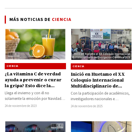
MÁS NOTICIAS DE
CIENCIA
CIENCIA
CIENCIA
¿La vitamina C de verdad
Inició en Huetamo el XX
ayuda a prevenir o curar
Coloquio Internacional
la gripa? Esto dice la
Multidisciplinario de
ciencia…
Divulgación Científica
Llega el invierno y con él no
Con la participación de académicos,
2025
solamente la emoción por Navidad,
investigadores nacionales e
sino también el “frío decembrino” y,
internacionales, así como estudiantes
24 de noviembre de 2023
24 de noviembre de 2025
…
del COBAEM Plantel Huetamo, dio
inicio…