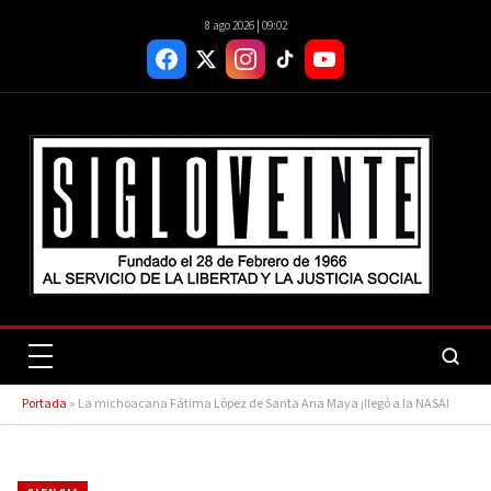
8 ago 2026 | 09:02
Portada
»
La michoacana Fátima López de Santa Ana Maya ¡llegó a la NASA!