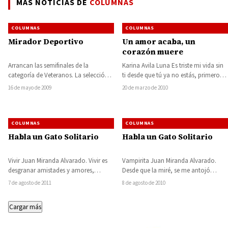
MÁS NOTICIAS DE
COLUMNAS
COLUMNAS
COLUMNAS
Mirador Deportivo
Un amor acaba, un
corazón muere
Arrancan las semifinales de la
Karina Avila Luna Es triste mi vida sin
categoría de Veteranos. La selección
ti desde que tú ya no estás, primero
Huetamo triunfa en Lázaro Cárdenas.
me haces…
16 de mayo de 2009
20 de marzo de 2010
Con varias…
COLUMNAS
COLUMNAS
Habla un Gato Solitario
Habla un Gato Solitario
Vivir Juan Miranda Alvarado. Vivir es
Vampirita Juan Miranda Alvarado.
desgranar amistades y amores,
Desde que la miré, se me antojó
enojarse y tronar como sapo,
como si fuera agua de pitaya, es…
7 de agosto de 2011
8 de agosto de 2010
alegrarse y volar…
Cargar más