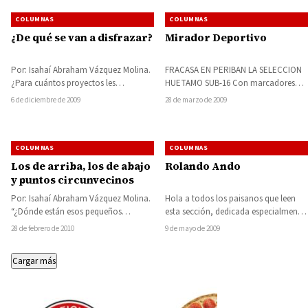
COLUMNAS
COLUMNAS
¿De qué se van a disfrazar?
Mirador Deportivo
Por: Isahaí Abraham Vázquez Molina.
FRACASA EN PERIBAN LA SELECCION
¿Para cuántos proyectos les
HUETAMO SUB-16 Con marcadores
alcanzará a la alta jerarquía panista
negativos ante Uruapan de 3 goles a 1
6 de diciembre de 2009
28 de marzo de 2009
huetamense conseguir uno…
y…
COLUMNAS
COLUMNAS
Los de arriba, los de abajo
Rolando Ando
y puntos circunvecinos
Por: Isahaí Abraham Vázquez Molina.
Hola a todos los paisanos que leen
“¿Dónde están esos pequeños
esta sección, dedicada especialmente
suspiritos azules?”. Gargamel Antes de
para la raza joven de esta linda…
28 de febrero de 2010
9 de mayo de 2009
que otra cosa suceda,…
Cargar más