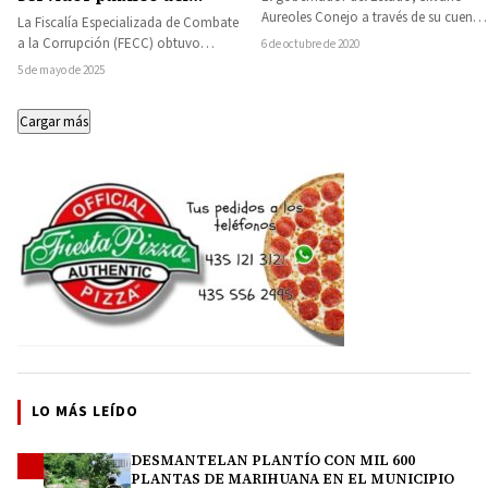
Congreso del Estado,
Aureoles Conejo a través de su cuenta
La Fiscalía Especializada de Combate
presunto responsable de
de Twitter dió a conocer la…
a la Corrupción (FECC) obtuvo
6 de octubre de 2020
fraude y uso ilícito de
vinculación a proceso en contra de
5 de mayo de 2025
atribuciones y facultades
Mario Alberto…
Cargar más
LO MÁS LEÍDO
DESMANTELAN PLANTÍO CON MIL 600
1
PLANTAS DE MARIHUANA EN EL MUNICIPIO