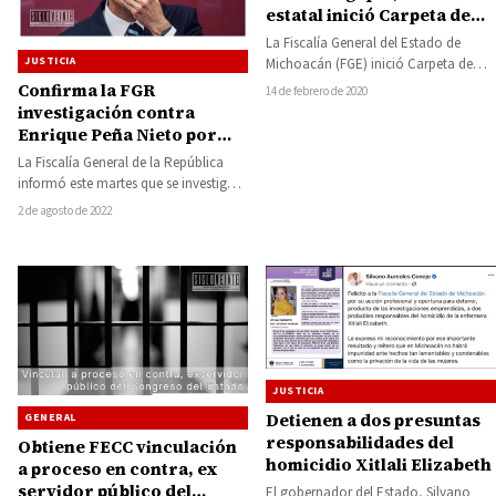
estatal inició Carpeta de
Investigación
La Fiscalía General del Estado de
JUSTICIA
Michoacán (FGE) inició Carpeta de
Investigación con relación a hechos
Confirma la FGR
14 de febrero de 2020
ocurridos en…
investigación contra
Enrique Peña Nieto por
delitos patrimoniales y
La Fiscalía General de la República
electorales, lavado de
informó este martes que se investiga
dinero, transferencias
al expresidente Enrique Peña Nieto
2 de agosto de 2022
internacionales ilegales y
por…
por enriquecimiento
ilícito
JUSTICIA
Detienen a dos presuntas
GENERAL
responsabilidades del
Obtiene FECC vinculación
homicidio Xitlali Elizabeth
a proceso en contra, ex
servidor público del
El gobernador del Estado, Silvano