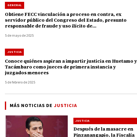
GENERAL
Obtiene FECC vinculación a proceso en contra, ex
servidor público del Congreso del Estado, presunto
responsable de fraude y uso ilícito de
atribuciones y facultades
5 de mayo de 2025
JUSTICIA
Conoce quiénes aspiran a impartir justicia en Huetamo y
Tacámbaro como jueces de primera instancia y
juzgados menores
5 de febrero de 2025
MÁS NOTICIAS DE
JUSTICIA
JUSTICIA
Después de la masacre en
Pinzanangapio, la Fiscalía