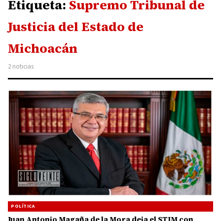
Etiqueta:
Supremo Tribunal de
Justicia del Estado de
Michoacán
2 noticias
POLÍTICA
Juan Antonio Magaña de la Mora deja el STJM con