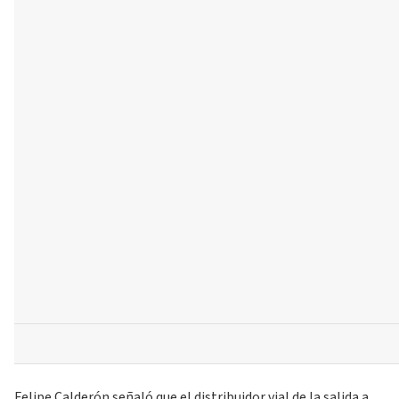
Felipe Calderón señaló que el distribuidor vial de la salida a