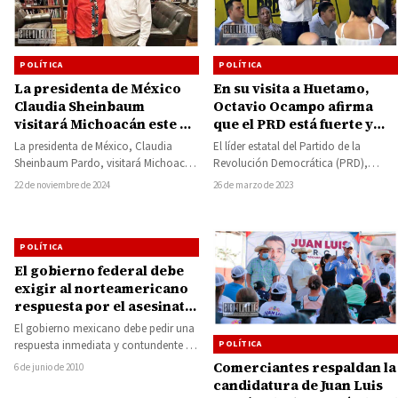
POLÍTICA
POLÍTICA
En su visita a Huetamo,
La presidenta de México
Octavio Ocampo afirma
Claudia Sheinbaum
que el PRD está fuerte y
visitará Michoacán este fin
sólido
de semana, confirmó el
El líder estatal del Partido de la
La presidenta de México, Claudia
delegado de Bienestar
Revolución Democrática (PRD),
Sheinbaum Pardo, visitará Michoacán
Octavio Ocampo Córdova, refrendó
este fin de semana, así lo confirmó el
26 de marzo de 2023
22 de noviembre de 2024
su apoyo al perredismo…
delegado…
POLÍTICA
El gobierno federal debe
exigir al norteamericano
respuesta por el asesinato
de Anastasio: Báez Ceja
El gobierno mexicano debe pedir una
POLÍTICA
respuesta inmediata y contundente a
la investigación del asesinato del
Comerciantes respaldan la
6 de junio de 2010
mexicano Anastasio…
candidatura de Juan Luis