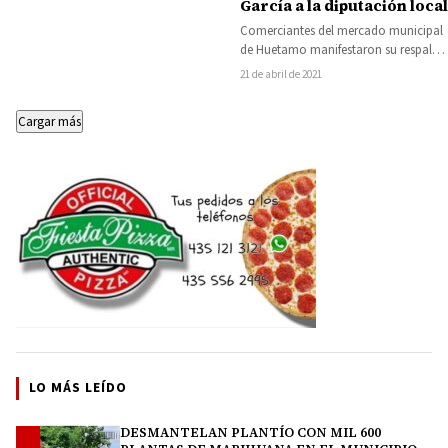
García a la diputación local
Comerciantes del mercado municipal
de Huetamo manifestaron su respaldo
al candidato del Equipo por
21 de abril de 2021
Michoacán a la diputación…
Cargar más
LO MÁS LEÍDO
DESMANTELAN PLANTÍO CON MIL 600
1