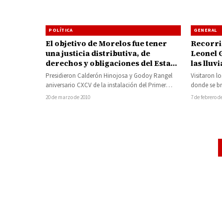
POLÍTICA
GENERAL
El objetivo de Morelos fue tener
Recorri
una justicia distributiva, de
Leonel 
derechos y obligaciones del Estado
las lluv
y de los ciudadanos: LGR
Presidieron Calderón Hinojosa y Godoy Rangel
Visitaron l
aniversario CXCV de la instalación del Primer
donde se br
Tribunal de Justicia de la Nación. Destacó…
por las pr
20 de marzo de 2010
7 de febrero d