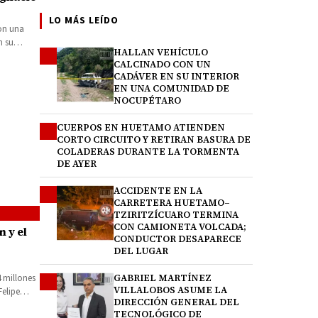
LO MÁS LEÍDO
con una
n su
HALLAN VEHÍCULO
1
CALCINADO CON UN
CADÁVER EN SU INTERIOR
EN UNA COMUNIDAD DE
NOCUPÉTARO
CUERPOS EN HUETAMO ATIENDEN
2
CORTO CIRCUITO Y RETIRAN BASURA DE
COLADERAS DURANTE LA TORMENTA
DE AYER
ACCIDENTE EN LA
3
CARRETERA HUETAMO–
TZIRITZÍCUARO TERMINA
CON CAMIONETA VOLCADA;
n y el
CONDUCTOR DESAPARECE
DEL LUGAR
haro
GABRIEL MARTÍNEZ
4 millones
4
VILLALOBOS ASUME LA
Felipe
DIRECCIÓN GENERAL DEL
TECNOLÓGICO DE