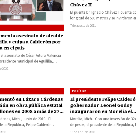
Chávez II
El puente Dr. Ignacio Chávez II cuenta 
longitud de 500 metros y se invirtieron e
construcción 200…
7 de agosto de 2011
menta asesinato de alcalde
illa y culpa a Calderón por
a en el país
 el asesinato de César Arturo Valencia
presidente municipal de Aguililla,
 el presidente Andrés Manuel López
e 2022
POLÍTICA
ementó en Lázaro Cárdenas
El presidente Felipe Calderó
sión en obra pública estatal
gobernador Leonel Godoy
inauguraron en Morelia el
s para 2009: LGR
distribuidor vial salida a C
denas, Mich., Junio de 2010.- El
Morelia, Mich.- Con una inversión de 32
de la República, Felipe Calderón
de pesos, el presidente de la República, 
 el gobernador del Estado, Leonel…
Calderón Hinojosa, acompañado del…
 2010
13 de abril de 2010