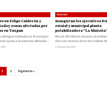
GENERAL
eron Felipe Calderón y
Inauguran los ejecutivos fed
Godoy zonas afectadas por
estatal y municipal planta
ias en Tuxpan
potabilizadora “La Mintzita
Morelia
os albergues instalados en el municipio
Más de 100 millones de pesos se invirtier
inda ayuda a las personas afectadas
obra con recursos de los tres órdenes d
ecipitaciones que azotaron…
Godoy…
e 2010
17 de enero de 2010
1
2
Siguiente »