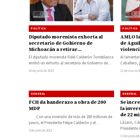
POLÍTICA
POLÍTICA
AMLO la
Diputado morenista exhorta al
de Aguil
secretario de Gobierno de
violenci
Michoacán a retirar
espectaculares y suspender foros
Al lamentar
El diputado morenista Fidel Calderón Torreblanca
financiados con dinero público
Caballero, 
emitió un exhorto al secretario de Gobierno de
Michoacán,
Michoacán, Carlos Torres Piña, en el…
11 de marzo d
10 de julio de 2023
Obrador…
GENERAL
GENERAL
FCH da banderazo a obra de 200
Se incr
MDP
la inver
de 22 millones en 2008 a más de 370
Con una inversión de más de 200 millones de
millone
Lázaro, Cár
pesos, el Presidente Felipe Calderón y el
Presidente 
Gobernador Leonel Godoy…
3 de julio de 2011
Hinojosa y
13 de junio de