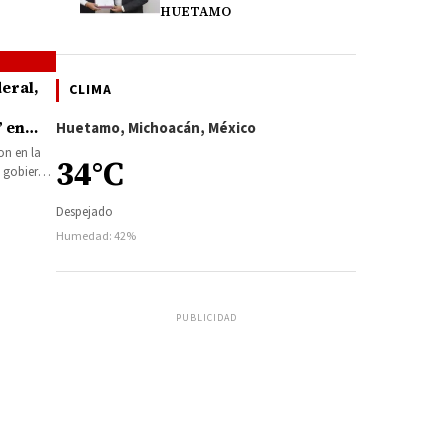
HUETAMO
eral,
CLIMA
” en
Huetamo, Michoacán, México
on en la
34°C
e gobierno.
Despejado
Humedad: 42%
PUBLICIDAD