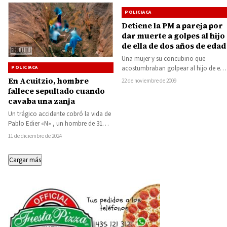
POLICIACA
Detiene la PM a pareja por
dar muerte a golpes al hijo
de ella de dos años de edad
Una mujer y su concubino que
POLICIACA
acostumbraban golpear al hijo de ella
de dos años de edad, fueron…
En Acuitzio, hombre
22 de noviembre de 2009
fallece sepultado cuando
cavaba una zanja
Un trágico accidente cobró la vida de
Pablo Edier «N» , un hombre de 31
años, quien falleció…
11 de diciembre de 2024
Cargar más