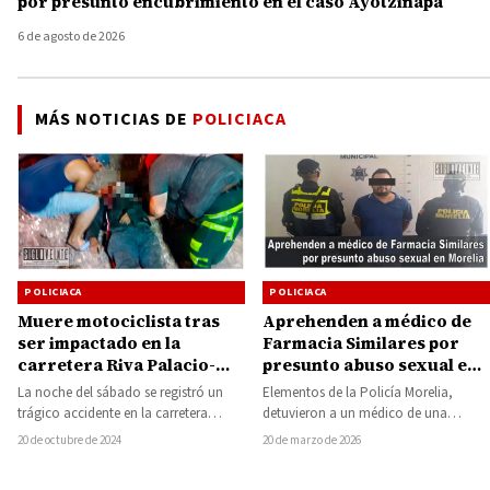
por presunto encubrimiento en el caso Ayotzinapa
6 de agosto de 2026
MÁS NOTICIAS DE
POLICIACA
POLICIACA
POLICIACA
Muere motociclista tras
Aprehenden a médico de
ser impactado en la
Farmacia Similares por
carretera Riva Palacio-
presunto abuso sexual en
Cutzamala a la altura de
Morelia
La noche del sábado se registró un
Elementos de la Policía Morelia,
Salguero, municipio de
trágico accidente en la carretera
detuvieron a un médico de una
San Lucas
federal Riva Palacio-Cutzamala, a la
Farmacia Similares, que fue acusado
20 de octubre de 2024
20 de marzo de 2026
altura…
de abusar…