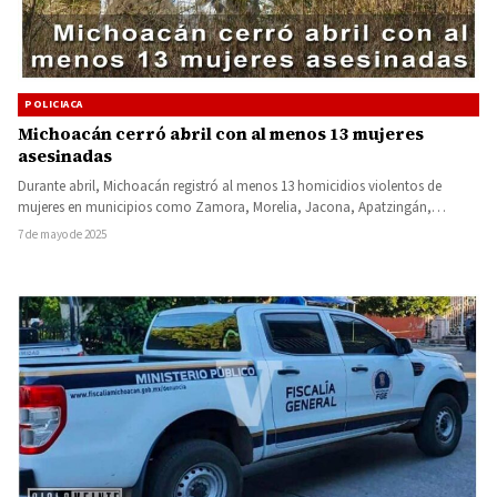
POLICIACA
Michoacán cerró abril con al menos 13 mujeres
asesinadas
Durante abril, Michoacán registró al menos 13 homicidios violentos de
mujeres en municipios como Zamora, Morelia, Jacona, Apatzingán,
Contepec y…
7 de mayo de 2025