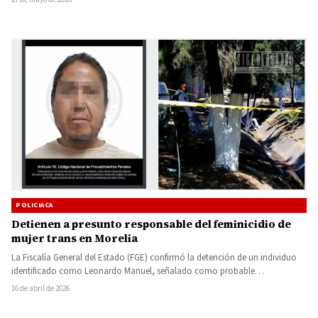
POLICIACA
Detienen a presunto responsable del feminicidio de
mujer trans en Morelia
La Fiscalía General del Estado (FGE) confirmó la detención de un individuo
identificado como Leonardo Manuel, señalado como probable
responsable…
16 de abril de 2026