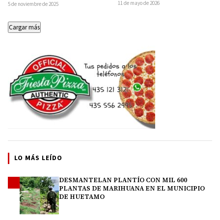
La Piedad, luego de…
(SSP) y de la Defensa Nacional
11 de mayo de 2026
5 de noviembre de 2025
(Defensa)…
Cargar más
LO MÁS LEÍDO
DESMANTELAN PLANTÍO CON MIL 600
1
PLANTAS DE MARIHUANA EN EL MUNICIPIO
DE HUETAMO