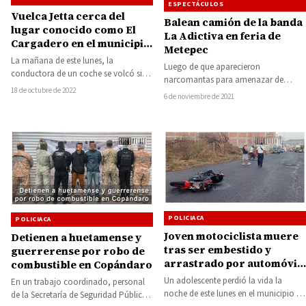
ESPECTÁCULOS
Vuelca Jetta cerca del
Balean camión de la banda
lugar conocido como El
La Adictiva en feria de
Cargadero en el municipio
Metepec
de Nocupétaro
La mañana de este lunes, la
Luego de que aparecieron
conductora de un coche se volcó sin
narcomantas para amenazar de
que se registraran personas
18 de octubre de 2022
muerte a los artistas que se iban a
6 de noviembre de 2021
lesionadas,…
presentar en…
POLICIACA
POLICIACA
Joven motociclista muere
Detienen a huetamense y
tras ser embestido y
guerrerense por robo de
arrastrado por automóvil
combustible en Copándaro
en La Piedad
Un adolescente perdió la vida la
En un trabajo coordinado, personal
noche de este lunes en el municipio de
de la Secretaría de Seguridad Pública