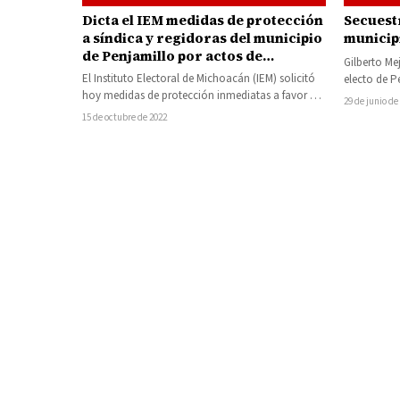
Secuestr
Dicta el IEM medidas de protección
municip
a síndica y regidoras del municipio
de Penjamillo por actos de
Gilberto Me
violencia política contra las
El Instituto Electoral de Michoacán (IEM) solicitó
electo de P
mujeres
hoy medidas de protección inmediatas a favor de
Social, pre
29 de junio de
la síndica y regidoras del…
por…
15 de octubre de 2022