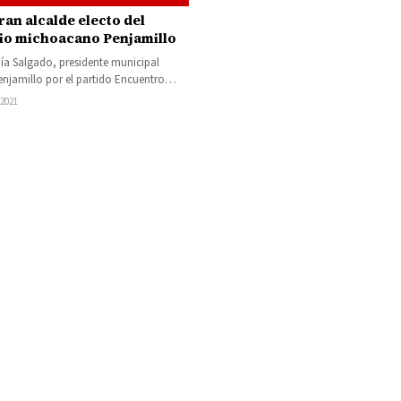
an alcalde electo del
io michoacano Penjamillo
jía Salgado, presidente municipal
enjamillo por el partido Encuentro
suntamente fue privado de su libertad
 2021