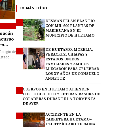
LO MÁS LEÍDO
DESMANTELAN PLANTÍO
1
CON MIL 600 PLANTAS DE
MARIHUANA EN EL
hoacán
MUNICIPIO DE HUETAMO
ncurso
en
DE HUETAMO, MORELIA,
2
Colegio de
VERACRUZ, CHIAPAS Y
 Estado de
ESTADOS UNIDOS,
la de…
FAMILIARES Y AMIGOS
LLEGARON PARA CELEBRAR
LOS XV AÑOS DE CONSUELO
ANNETTE
CUERPOS EN HUETAMO ATIENDEN
3
CORTO CIRCUITO Y RETIRAN BASURA DE
COLADERAS DURANTE LA TORMENTA
DE AYER
ACCIDENTE EN LA
4
CARRETERA HUETAMO–
TZIRITZÍCUARO TERMINA