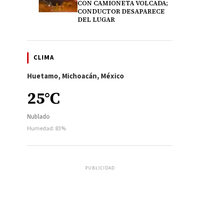
CON CAMIONETA VOLCADA;
CONDUCTOR DESAPARECE
DEL LUGAR
CLIMA
Huetamo, Michoacán, México
25°C
Nublado
Humedad: 83%
PUBLICIDAD