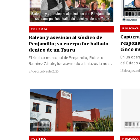
POLICIACA
POLICIACA
Captura
Balean y asesinan al síndico de
respons
Penjamillo; su cuerpo fue hallado
cinco m
dentro de un Tsuru
Penjami
En un opera
El síndico municipal de Penjamillo, Roberto
del Estado 
Ramírez Zárate, fue asesinado a balazos la noche
de dos ind
del domingo 26 de octubre, mientras…
16 de agosto 
27 de octubre de 2025
POLICIACA
POLÍTICA