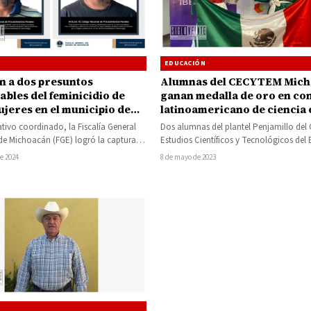
EDUCACIÓN
Alumnas del CECYTEM Mic
n a dos presuntos
ganan medalla de oro en co
ables del feminicidio de
latinoamericano de ciencia 
ujeres en el municipio de
Colombia
llo, Michoacán
Dos alumnas del plantel Penjamillo del 
tivo coordinado, la Fiscalía General
Estudios Científicos y Tecnológicos del
de Michoacán (FGE) logró la captura
Michoacán (CECYTEM), ganaron medal
ividuos presuntamente implicados…
8 de mayo de 2023
de 2024