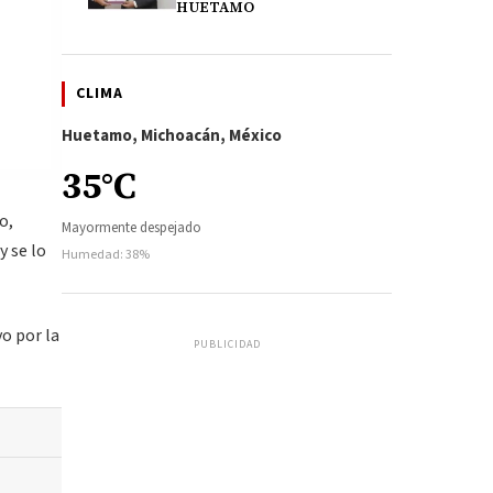
HUETAMO
CLIMA
Huetamo, Michoacán, México
35°C
o,
Mayormente despejado
 se lo
Humedad: 38%
o por la
PUBLICIDAD