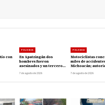
POLICIACA
POLICIACA
tío con
En Apatzingán dos
Motociclistas con
hombres fueron
miles de accidente
asesinados y un tercero
Michoacán; autori
etamo
muere de un infarto
llaman a reforzar l
7 de agosto de 2026
7 de agosto de 2026
durante la agresión
prevención