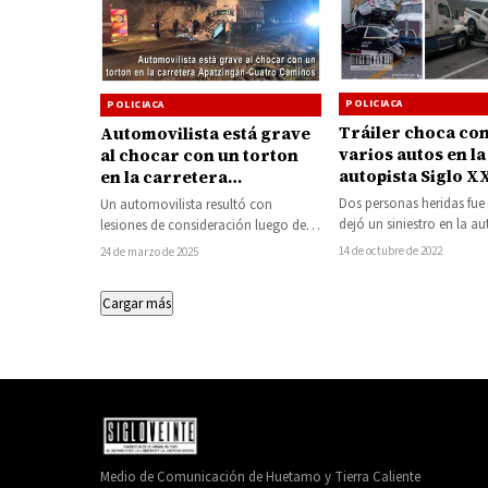
POLICIACA
POLICIACA
Tráiler choca co
Automovilista está grave
varios autos en la
al chocar con un torton
autopista Siglo X
en la carretera
dos lesionados
Apatzingán-Cuatro
Dos personas heridas fue 
Un automovilista resultó con
Caminos
dejó un siniestro en la au
lesiones de consideración luego de
XXI, cuando un tráiler…
que su vehículo volcara tras ser
14 de octubre de 2022
24 de marzo de 2025
impactado por un…
Cargar más
Medio de Comunicación de Huetamo y Tierra Caliente