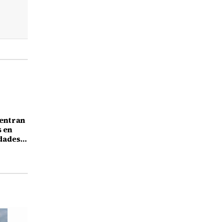
centran
s en
dades
a