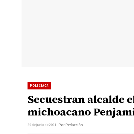
POLICIACA
Secuestran alcalde e
michoacano Penjami
29 de junio de 2021
Por Redacción