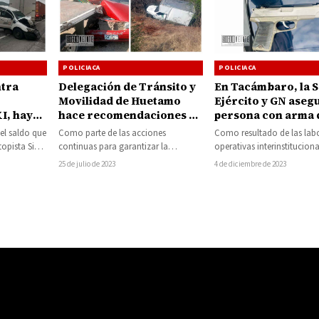
POLICIACA
POLICIACA
ntra
Delegación de Tránsito y
En Tacámbaro, la S
Movilidad de Huetamo
Ejército y GN aseg
XI, hay
hace recomendaciones de
persona con arma 
seguridad vial para un
fuego
el saldo que
Como parte de las acciones
Como resultado de las lab
periodo vacacional sin
topista Siglo
continuas para garantizar la
operativas interinstituciona
accidentes
seguridad en las vías de
municipio de Tacámbaro, 
25 de julio de 2023
4 de diciembre de 2023
comunicación estatales, la
efectivos de las Secretaría
Delegación…