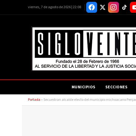
viernes, 7 de agosto de 2026 | 22:08
MUNICIPIOS
SECCIONES
Portada
»
Secuestran alcalde electo del municipio michoacano Penja