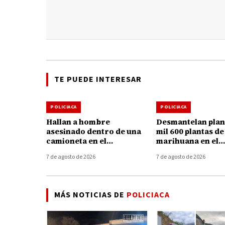
TE PUEDE INTERESAR
POLICIACA
POLICIACA
Hallan a hombre
Desmantelan plan
asesinado dentro de una
mil 600 plantas de
camioneta en el
marihuana en el
Boulevard Industrial de
municipio de Hu
7 de agosto de 2026
7 de agosto de 2026
Uruapan
MÁS NOTICIAS DE
POLICIACA