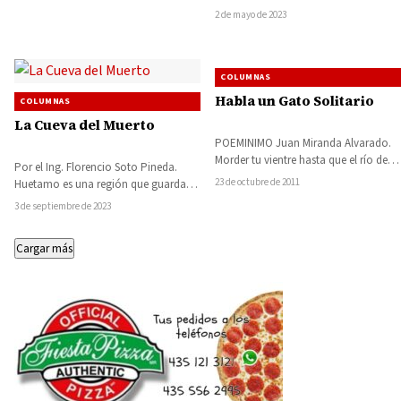
tabú y es ridiculizado…
2 de mayo de 2023
COLUMNAS
Habla un Gato Solitario
COLUMNAS
La Cueva del Muerto
POEMINIMO Juan Miranda Alvarado.
Morder tu vientre hasta que el río de tu
Por el Ing. Florencio Soto Pineda.
deseo se desborde en mi…
23 de octubre de 2011
Huetamo es una región que guarda
muchos secretos en sus entrañas y…
3 de septiembre de 2023
Cargar más