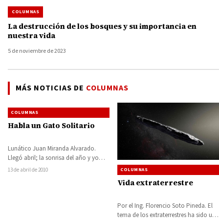
COLUMNAS
La destrucción de los bosques y su importancia en
nuestra vida
5 de noviembre de 2023
MÁS NOTICIAS DE
COLUMNAS
COLUMNAS
Habla un Gato Solitario
Lunático Juan Miranda Alvarado.
Llegó abril; la sonrisa del año y yo
estoy bien solo, casi abandonado,
13 de abril de 2010
COLUMNAS
en…
Vida extraterrestre
Por el Ing. Florencio Soto Pineda. El
tema de los extraterrestres ha sido un