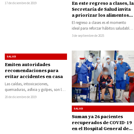
para tratar varios problemas de salud,
En este regreso a clases, la
17 de diciembre de 2019
servicio que acerca…
Secretaría de Salud invita
a priorizar los alimentos
frescos y naturales
El regreso a clases es el momento
ideal para reforzar hábitos saludables,
por lo que la Secretaría de…
3 de septiembre de 2025
SALUD
Emiten autoridades
recomendaciones para
evitar accidentes en casa
Las caídas, intoxicaciones,
quemaduras, asfixia y golpes, son los
accidentes más frecuentes en casa y
20 de diciembre de 2019
durante la temporada…
SALUD
Suman ya 26 pacientes
recuperados de COVID-19
en el Hospital General de