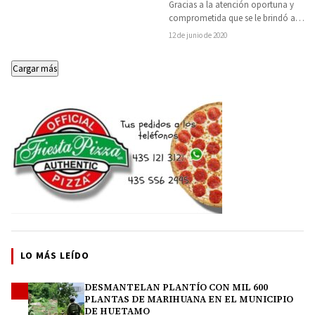
LC
Gracias a la atención oportuna y
comprometida que se le brindó a
mujer de 46 años con diagnóstico…
12 de junio de 2020
Cargar más
LO MÁS LEÍDO
DESMANTELAN PLANTÍO CON MIL 600
1
PLANTAS DE MARIHUANA EN EL MUNICIPIO
DE HUETAMO