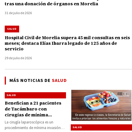
tras una donación de órganos en Morelia
31 de julio de 2026
SALUD
Hospital Civil de Morelia supera 45 mil consultas en seis
meses; destaca Elías Ibarra legado de 125 años de
servicio
29 de julio de 2026
MÁS NOTICIAS DE
SALUD
SALUD
Benefician a 21 pacientes
de Tacámbaro con
cirugías de mínima
invasión
La cirugía laparoscópica es un
procedimiento de mínima invasión
SALUD